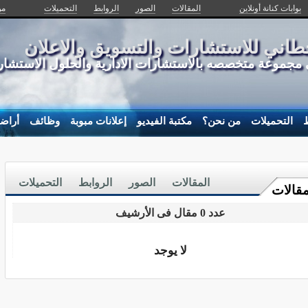
بوابات كنانة أونلاين
المقالات
الصور
الروابط
التحميلات
من
اني للاستشارات والتسويق والاعلان
جموعة متخصصه بالاستشارات الادارية والحلول الاستشارية
ط
التحميلات
من نحن؟
مكتبة الفيديو
إعلانات مبوبة
وظائف
أراض
المقالات
الصور
الروابط
التحميلات
مقالات
عدد 0 مقال فى الأرشيف
لا يوجد