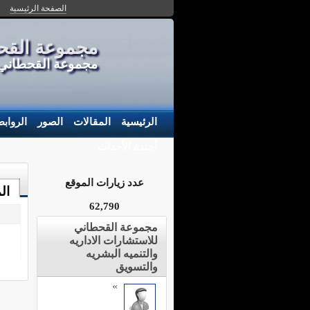
الصفحة الرئيسية
مجموعة القحط
مجموعة القحطاني م
الرئيسية
المقالات
الصور
الرواب
أجندة الأحداث
عدد زيارات الموقع
ال
62,790
مجموعة القحطاني
للاستشارات الاداريه
والتنميه البشريه
والتسويق
»