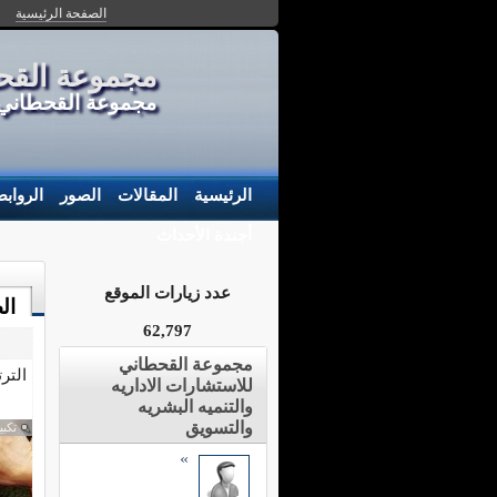
الصفحة الرئيسية
مجموعة القحط
مجموعة القحطاني م
الرئيسية
المقالات
الصور
الرواب
أجندة الأحداث
عدد زيارات الموقع
ال
62,797
مجموعة القحطاني
التر
للاستشارات الاداريه
والتنميه البشريه
والتسويق
تكبي
»