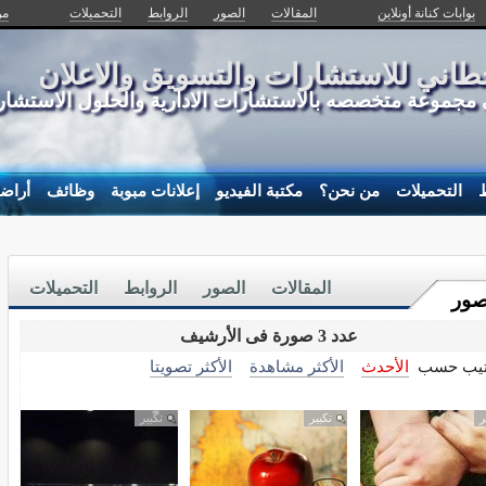
بوابات كنانة أونلاين
المقالات
الصور
الروابط
التحميلات
من
اني للاستشارات والتسويق والاعلان
جموعة متخصصه بالاستشارات الادارية والحلول الاستشارية
ط
التحميلات
من نحن؟
مكتبة الفيديو
إعلانات مبوبة
وظائف
أراض
المقالات
الصور
الروابط
التحميلات
صور
عدد 3 صورة فى الأرشيف
تيب حسب
الأحدث
الأكثر مشاهدة
الأكثر تصويتا
ر
تكبير
تكبير