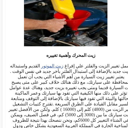
زيت المحرك وأهمية تغييره
مل تغيير الزيت والفلتر علي إفراغ
زيت الموتور
القديم واستبداله
يت جديد بالإضافة إلى استبدال الفلتر بآخر جديد في نفس الوقت .
يعتبر تغيير زيت السيارة من أهم الأشياء التي يجب أن تعمل
محافظة على سيارتك، مع ذلك هنالك خلاف كبير على متى يصبح
 السيارة قديما ومتى يجب تغييره بزيت جديد، وهناك عدة عوامل
تؤثر على ذلك منها الكيفية التي تقود بها سيارتك وعمر الماكينة
التها والبيئة التي تقود فيها سيارتك بالإضافة إلى التوقف ومتابعة
لسير مقابل القيادة على الطرق السريعة .تقترح كتيبات التشغيل
تغيير الزيت من (4800) كلم إلى (16000 ) كلم. ولكن من الأفضل تغيير
زيت سيارتك ما بين (3000 إلى 5000) كم، في فصل الصيف، ويمكن
في الشتاء التغيير كل 6000كم، ونحن ننصحك بهذا نتيجة للظروف
لمناخية الحارة في المملكة العربية السعودية بشكل خاص ودول