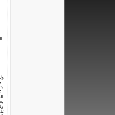
ال
ول
م
ك
ال
يع
ول
علي