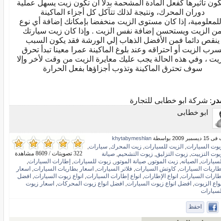
كون تأثيرها كفعل المادة المشحمة بدلا أن تكون زيت يسهل عملية
دوران المحرك، ونتيجة لذلك تتآكل كل أجزاء الماكينة
لمعلومية، إذا كان مستوى الزيت منخفضا بإمكانك إضافة أي نوع
ن الزيت ويستحسن إضافة نفس الزيت . وإذا كان زيت سيارتك
ينقص دائما فمن الأفضل الذهاب إلي الورشة فقد يكون السبب
سرب الزيت أو احتراقه وعند بلوغ الماكينة عمرا معينا تبدأ تحرق
زيت ، وفي هذه الحالة يجب عليك معايرة الزيت من وقت لأخر وإلا
سوف تحترق الماكينة وتذوب أجزاؤها بفعل الحرارة
در
: شركة ابو خطابى للتجارة
ابو خطابى
بر 2009 بواسطة
khytabymeshlan
يوت السيارات
الزيت للسيارات
زيت المحرك
سيارات
,
,
,
,
322 تصويتات / 8609 مشاهدة
يوت التزييت
زيوت التزليق
زيوت التشحيم
صيانة
,
,
,
لسيارات
الصيانه
زيت الموتور
صيانة الموتور
زيوت للسيارات
إطارات السيارات
,
,
,
,
,
,
طاريات السيارات
كاوتش السيارات
فلاتر السيارات
اسعار بطاريات السيارات
اسعار
,
,
,
,
طارات السيارات
انواع الإطارات
انواع إطارات السيارات
انواع زيوت السيارات
افضل
,
,
,
,
واع الزيوت
افضل انواع زيوت السيارات
افضل انواع زيوت المحركات
اسعار زيوت
,
,
,
لسيارات
احفظ