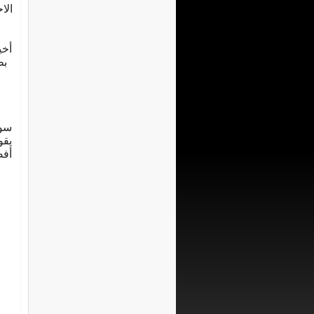
الا
أخي
بط
سوف
يقو
أفض