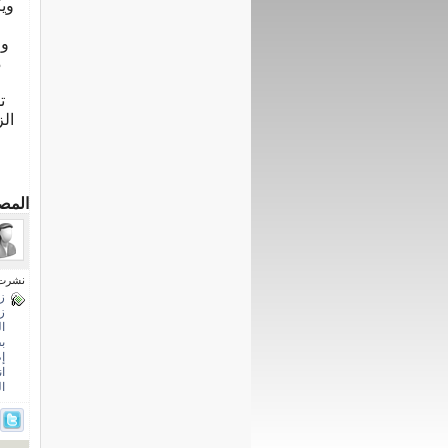
وي
ول
م
ت
ال
المص
نشرت فى 15 ديسم
ز
ز
ا
ب
إ
ان
ا