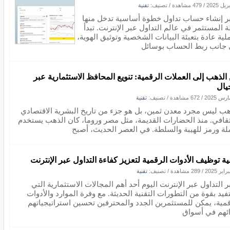
/
479 مشاهدة
/ تصنيف:
تقنية
تبر إنشاء حساب تداول خطوة أساسية تدخل منها
ة المستثمر في عالم التداول عبر الإنترنت. تبدأ
لية عادة بتعبئة البيانات الشخصية وتوثيق الهوية،
 جانب ربط الحساب بوسائل
الذهب إلى العملات الرقمية: تنويع المحافظ الاستثمارية عبر
جيال
/
672 مشاهدة
/ تصنيف:
تقنية
هب ليس مجرد معدن ثمين، بل هو جزء من تاريخ البشرية الاقتصادي
ثقافي. منذ الحضارات القديمة، مثل مصر وروما، كان الذهب يستخدم
لة ورمز للهيبة والسلطة. في العصر الحديث، أصبح
ية توظيف الأدوات الرقمية لتعزيز كفاءة التداول عبر الإنترنت
/
289 مشاهدة
/ تصنيف:
تقنية
بر التداول عبر الإنترنت اليوم أحد أهم المجالات الاستثمارية التي
فيد بقوة من التطورات التقنية الحديثة. مع وفرة الموارد والأدوات
قمية، يمكن للمستثمرين الجدد والمحترفين تحسين استراتيجياتهم
ائهم في أسواق