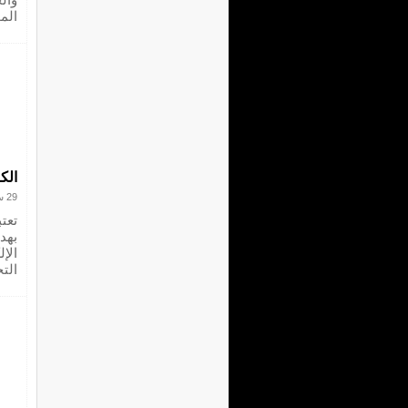
الم
الك
29 سبتمبر 2024
تعت
بهد
الإ
التج