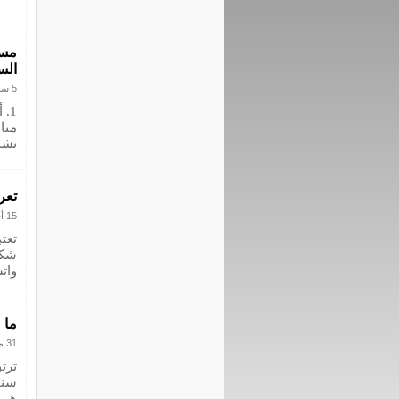
مسا
الس
5 سبتمبر 2023
1.
منا
تشم
تعر
15 أغسطس 2023
تعت
شكل
وات
ما 
31 مارس 2023
ترتب
سنو
هي 