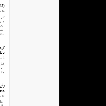
T5)
31 يناير 2025
من 
الع
الم
متد
كيف
بال
1 ديسمبر 2024
قبل
ألع
ولا
تأث
ess
13 نوفمبر 2024
الن
وال