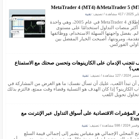
MetaTrader 4 (MT4) &MetaTrader 5 (M
/
417 مشاهدة
/ تصنيف:
تقنية
تم إطلاق MetaTrader 4 في عام 2005، وهي واحدة
أكثر منصات التداول استخدامًا على مستوى
الم. بفضل واجهتها السهلة الاستخدام، ووظائفها
تقدمة، ومرونتها، أصبحت الخيار المفضل بين
اولي الفوركس.
 تتجنب الإدمان على الكازينوهات وتحسن صحتك مع الاستمتاع
لعب؟
/
127 مشاهدة
/ تصنيف:
تقنية
 أن تبدأ اللعب، عليك أن تسأل نفسك: ما هو الغرض من المشاركة في
اب الكازينو؟ إذا كان الهدف هو التسلية وقضاء وقت ممتع، فالتزم بذلك
 تحاول تحويل اللعب
ير المؤشرات الاقتصادية على أسواق التداول عبر الإنترنت مع
Exn
/
598 مشاهدة
/ تصنيف:
تقنية
اتج المحلي الإجمالي هو مقياس يشير إلى إجمالي قيمة السلع
خدمات التي تنتجها دولة معينة خلال فترة زمنية معينة، ويعتبر من أهم