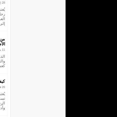
28 إبريل 2025
يُع
رحل
العم
إلى
من 
الأ
11 مارس 2025
الذ
وال
كعم
كيف
26 فبراير 2025
يُعت
تست
الر
وأد