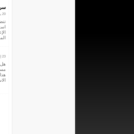
سر 
20 يونيو 2024
الإ
المت
23 إبريل 2024
هل 
هذا
الا