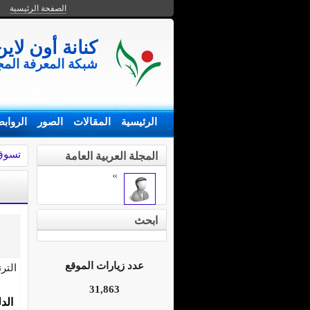
الصفحة الرئيسية
كنانة أون لاين
شبكة المعرفة المجت
الرئيسية
المقالات
الصور
الرواب
تسوق 
المجلة العربية العامة
»
ابحث
عدد زيارات الموقع
التر
31,863
الد