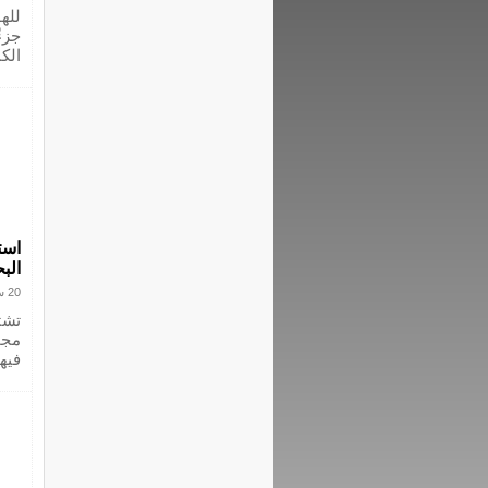
لله
جزءً
الكم
است
الب
20 سبتمبر 2023
تشت
مجم
فيه