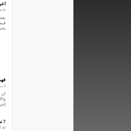
اعر
14 فبراير 2024
يفض
قيم
يحم
فهم ت
3 ديسمبر 2023
ان 
وال
إجر
7 نصائح ذهبية للحفاظ على عمر بطارية الهاتف الذكي
30 أكتوبر 2023