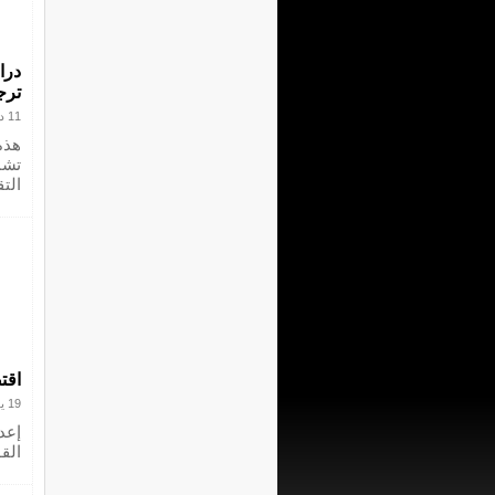
درا
ترج
11 ديسمبر 2016
هذه
تشم
التق
اقت
19 يوليو 2016
إعد
الق