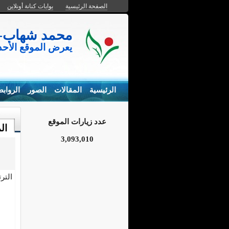
الصفحة الرئيسية
بوابات كنانة أونلاين
محمد شهاب- المزارع السم
يعرض الموقع الأح
الرئيسية
المقالات
الصور
الرواب
عدد زيارات الموقع
ال
3,093,010
التر