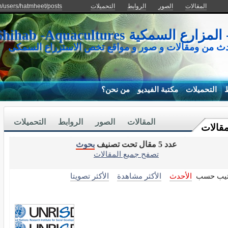
المقالات
الصور
الروابط
التحميلات
m/users/hatmheet/posts
كية Mohamed Shihab -Aquacultures
دث من ومقالات و صور و مواقع تخص الاستزراع السمكى
ط
التحميلات
مكتبة الفيديو
من نحن؟
المقالات
الصور
الروابط
التحميلات
مقالات
عدد 5 مقال تحت تصنيف
بحوث
تصفح جميع المقالات
تيب حسب
الأحدث
الأكثر مشاهدة
الأكثر تصويتا