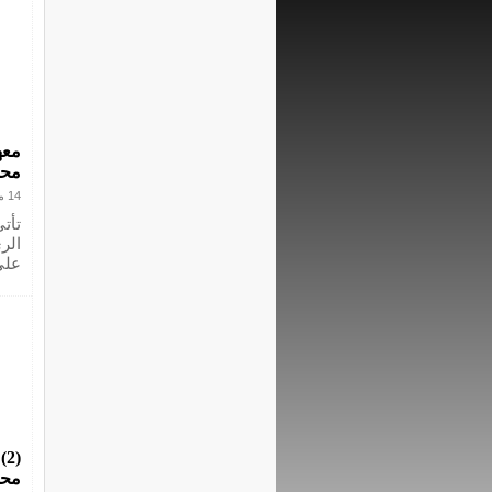
معه
محم
14 مايو 2016
تأت
الر
على
(
محم