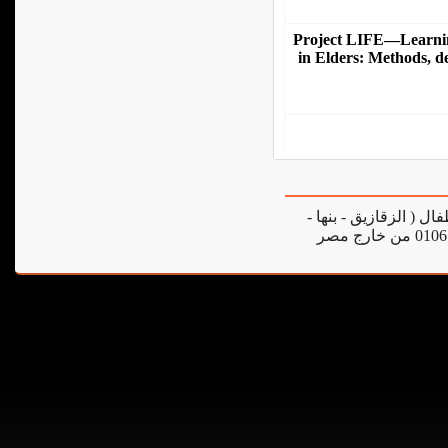
Project LIFE—Learnin
in Elders: Methods, de
فال ( الزقازيق - بنها
ميت غمر) للحجز من داخل مصر 01067179565 من خارج مصر