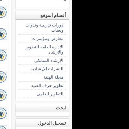
»
أقسام الموقع
دورات تدريبية وندوات
وبعثات
معارض ومؤتمرات
الادارة العامة للتطوير
والارشاد
الإرشاد السمكى
النشرات الإرشادية
مجلة الهيئة
تطوير حرف الصيد
التطوير العلمى
ابحث
تسجيل الدخول