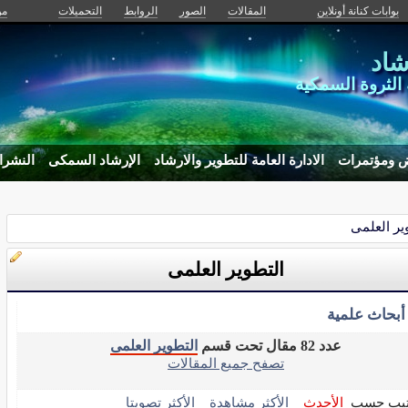
بوابات كنانة أونلاين
المقالات
الصور
الروابط
التحميلات
من
شاد
ة الثروة السمكية
 ومؤتمرات
الادارة العامة للتطوير والارشاد
الإرشاد السمكى
النشرا
ير العلمى
التطوير العلمى
أبحاث علمية
عدد 82 مقال تحت قسم
التطوير العلمى
تصفح جميع المقالات
تيب حسب
الأحدث
الأكثر مشاهدة
الأكثر تصويتا