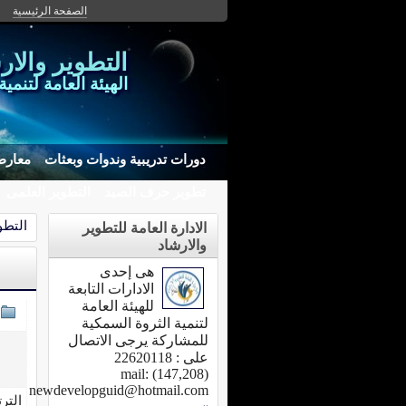
الصفحة الرئيسية
التطوير والار
الهيئة العامة لتنمي
دورات تدريبية وندوات وبعثات
معارض
تطوير حرف الصيد
التطوير العلمى
التطو
الادارة العامة للتطوير
والارشاد
هى إحدى
الادارات التابعة
للهيئة العامة
لتنمية الثروة السمكية
للمشاركة يرجى الاتصال
على : 22620118
(147,208) mail:
newdevelopguid@hotmail.com
التر