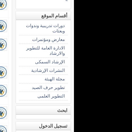
»
أقسام الموقع
دورات تدريبية وندوات
وبعثات
معارض ومؤتمرات
الادارة العامة للتطوير
والارشاد
الإرشاد السمكى
النشرات الإرشادية
مجلة الهيئة
تطوير حرف الصيد
التطوير العلمى
ابحث
تسجيل الدخول