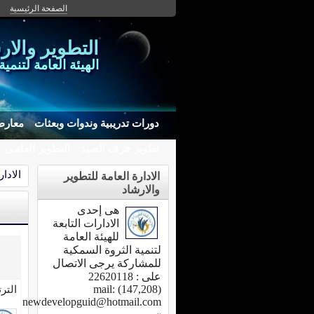
الصفحة الرئيسية
التطوير والار
الهيئة العامة لتنمي
دورات تدريبية وندوات وبعثات
معارض
تطوير حرف الصيد
التطوير العلمى
الادا
الادارة العامة للتطوير
والارشاد
هى إحدى
الادارات التابعة
للهيئة العامة
لتنمية الثروة السمكية
للمشاركة يرجى الاتصال
على : 22620118
(147,208) mail:
التر
newdevelopguid@hotmail.com