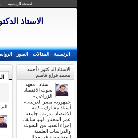
الصفحة الرئيسية
ب
اﻻستاذ الدكت
الرئيسية
المقالات
الصور
الرواب
اﻻستاذ الد كتور / أحمد
محمد فراج قاسم
ال
- أستاذ - معهد
بحوث الاقتصاد
الزراعي -
جمهورية مصر العربية. -
التر
أستاذ مشارك - كلية
الاقتصاد - درنة - جامعة
عمر المختار- ليبيا سابقا. -
إجراء العديد من البحوث
والدراسات العلمية
المتخصصة في مجال