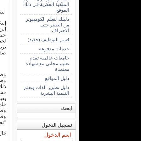
الملكية الفكرية فى ذلك
الموقع
لين
دليلك لتعلم الكومبيوتر
إلي
من الصفر حتى
الز
الاحتراف
جمي
قسم التوظيف (جديد)
لجم
ترت
خدمات مدفوعة
صفا
جامعات عالمية تقدم
تعليم مجانى مع شهادة
معتمدة
وفي
دليل المواقع
وهي
ذلك
دليل تطوير الذات وتعلم
فشع
التنمية البشرية
بعي
فلم
ابحث
وقد
وقا
"نع
تسجيل الدخول
قال
اسم الدخول