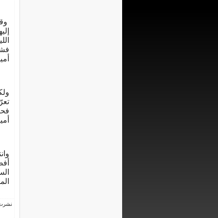
وقد
إلي
الل
فشك
أمي
ولك
تعر
فحو
أمي
وان
أفض
الس
الم
نشرت فى 23 ديسم