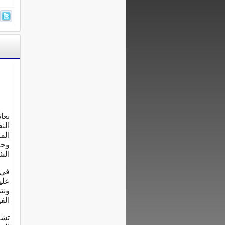
نعا
الن
وجو
الش
في 
علي
ونت
الف
تشي