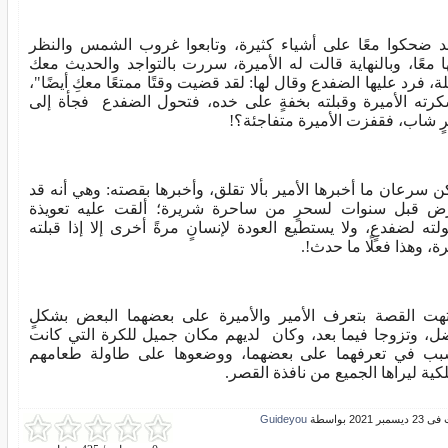
 ضحكوا معًا على أشياء كثيرة، وتابعوا غروب الشمس والنظر
ها معًا، وبالنهاية قالت له الأميرة، سررت بالتواجد والحديث معك
يلة، فرد عليها الضفدع وقال لها: لقد قضيت وقتًا ممتعًا معكِ أيضًا"،
رته الأميرة وقبلته بخفةٍ على خده، فتحول الضفدع فجأة إلى
رٍ شاب، فقفزت الأميرة متفاجئة؟!
ن سرعان ما أخبرها الأمير بألا تقلق، وأخبرها بقصته: وهي أنه قد
ّض قبل سنوات لسحرٍ من ساحرة شريرة؛ ألقت عليه تعويذة
لته لضفدعٍ، ولا يستطيع العودة لإنسانٍ مرةً أخرى إلا إذا قبلته
رة، وهذا فعلًا ما حدث!.
تهت القصة بتعرف الأمير والأميرة على بعضهما البعض بشكلٍ
ل، وتزوجا فيما بعد، وكان لديهم مكان جميل للكرة التي كانت
بب في تعرفهما على بعضهما، ووضعوها على طاولة طعامهم
لكية ليراها الجميع من نافذة القصر.
بر 2021 بواسطة
Guideyou