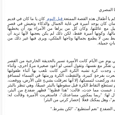
ا المصري
كم يا أطفال هذه القصة الممتعة
قبل النوم
كان يا ما كان في قديم
مان كان يوجد أميرة في غاية الجمال والذكاء وتعيش في قصرٍ
ل مع عائلتها، وكان كل من يراها من الأمراء يود أن يخطبها
الها، وكونها أميرة فقط، لكن ذلك لم يكن يعجبها لأنها تريد أن
بط بمن لا يطمع بجمالها وتاجها الملكي، ويرى فيها غير ذلك من
تٍ جميلة.
 يومٍ من الأيام كانت الأميرة تسير بالحديقة الخارجية من القصر
 تفكر مع نفسها، وتقول أتمنى لو أعود صغيرة مرةً أخرى، وأثناء
 وجدت كرة تشبه الكرة التي كانت تلعب بها أثناء طفولتها
رت بفرحةٍ كبيرة، والتقطت الكرة ورمتها في السماء لمسافةٍ
دة، وركضت لتمسكها، إلا أنها تعرقلت بشيءٍ على الأرض، ووقعت،
 تستطع التقاط الكرة قبل سقوطها بالبئر عميقًا، وهي تنظر بالبئر
 عبست مما حدث، قالت: "هذا فظيع!" فظهر ضفدع من البئر،
ل لها: "ربما يمكنني مساعدتك"، فاستغربت الأميرة وقالت له:
م"، وهل يمكنك فعلًا إحضار كرتي من البئر!
 الضفدع "نعم أستطيع"، "لكن بشرط."