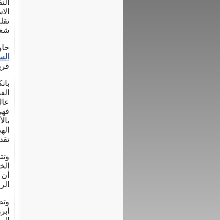
الن
الا
تقل
شغف
حاو
الس
قري
بان
الف
عال
فهي
بال
اله
تقدم
وتت
الخ
أن 
الر
وتض
أبر