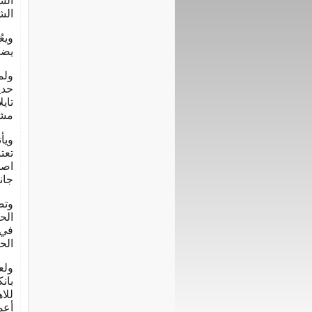
الس
الش
ويع
يضم
ولم
حدي
تاي
مشا
ويأ
تعت
اصط
جان
وتض
الح
الح
ولع
بان
أعم