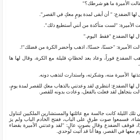
الت الأميرة ما هو شرطك؟"
 لها الضفدع: " أن أبقى لمدة يومٍ معكِ في القصر".
ت الأميرة: "لست متأكدة من أنني أستطيع ذلك".
ل لها الضفدع "فقط اليوم."
لت الأميرة: "حسنًا، حسنًا!، اذهب وأحضر الكرة من فضلك"!.
ب الضفدع فوراً، وعاد بعد لحظاتٍ قليلة مع الكرة، وقال لها ها
ذتها الأميرة منه، وشكرته، واستدارت لتذهب دونه.
ل لها الضفدع: انتظري لقد وعدتني بالذهاب معكِ للقصر لمدة يومٍ،
لت بتجاهل لقد فعلت بالفعل، وعادت بدونه للقصر.
 تلك الليلة كانت جالسة مع عائلتها والمستشارين الملكيين لتناول
شاء، فسمعوا صوت طرقٍ على الباب، ففتح الخادم الباب ولم يرَ
ًا، فوقف الضفدع وقال بصوتٍ عالٍ: "لقد وعدتني الأميرة بقضاء
وم معها في القصر، وها أنا قد أتيت لوحدي.