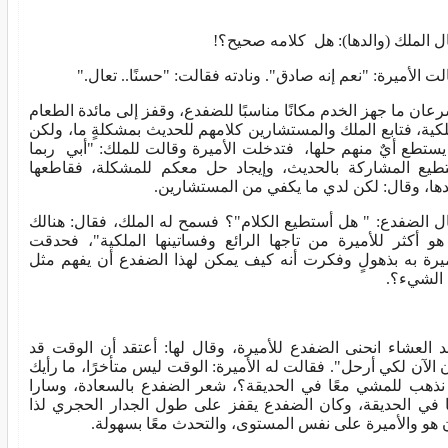
ل الملك (والدها): هل كلامه صحيح؟!
لت الأميرة: "نعم إنه صادق". ونادته فقالت: "حسنًا.. تعال."
عان ما جهز الخدم مكانًا مناسبًا للضفدع، وقفز إلى مائدة الطعام
لكية، فتابع الملك والمستشارين كلامهم للحديث بمشكلةٍ ما، ولكن
يستطع أيٌ منهم حلها، فتدخلت الأميرة وقالت للملك: "أبي ربما
طيع المشاركة بالحديث، وإيجاد حل معكم للمشكلة، فقاطعها
دها، وقال: لكن لدي ما يكفي من المستشارين.
ل الضفدع: " هل أستطيع الكلام"؟ فسمح له الملك، فقال: هنالك
هو أكثر للأميرة من تاجها الرائع وفساتينها الملكية"، فحدقت
ميرة به بذهولٍ وفكرت أنه كيف يمكن لهذا الضفدع أن يفهم مثل
 الشيء؟.
د العشاء انحنى الضفدع للأميرة، وقال لها: أعتقد أن الوقت قد
 الآن لكي أرحل". فقالت له الأميرة: الوقت ليس متأخرًا، ما رأيك
نذهب للمشي معًا في الحديقة؟، شعر الضفدع بالسعادة، وسارا
ا في الحديقة، وكان الضفدع يقفز على طول الجدار الحجري لذا
 هو والأميرة على نفس المستوى، والتحدث معًا بسهولة.