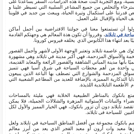
فسية، ومع التجربة أثبت صحة هذه الدراسات، السفر يساعدنا على
سترخاء والتخلص من جميع المشاعر السلبية التي تسيطر علينا و
ص قدرتنا على استكمال وتيرة الحياة، ويبعث من جديد في قلوبنا
 الحياة والإقبال على العمل.
لوا أن تستمتعوا معنا في جولتنا الافتراضية بين أجمل أماكن
ياحة في تايلاند
، وقرروا أن تكون هذة المعالم هي وجهتكم القادمة
بًا بعد انتهاء هذا الكابوس الذي يخلقه فيروس كورونا.
كوك هي عاصمة تايلاند وتعتبر الوجهة الأولى لأشهر وأجمل القصور
خمة والأسواق المزدحمة، فهي أكبر مدينة في تايلاند وهي مشهورة
ميًا بأنها مدينة المباني الشاهقة والقصور الرائعة والمعابد القديمة،
 واحدة من أهم محطات السياحة في شرق آسيا فهي تتميز
أسواق المزدحمة والشوارع التي تصطف بها الباعة الذين يبيعون
دايا التذكارية المميزة، بالإضافة للعديد من المطاعم الشعبية التي
 الأطعمة التايلاندية اللذيذة.
متع بانكوك بالمناظر الطبيعية الخلابة فهي مليئة بالمساحات
ضراء والنباتات الاستوائية المزهرة والشلالات الجميلة، فلا يمكن
تقصد تايلاند دون أن تزور بانكوك، فهي الخيار المميز والأول لكل
اغبين للسياحة فى تايلاند.
م بانكوك مجموعة من أفضل المناطق السياحية في تايلاند ولعل
زها معبد وات أرون أو معبد الفجر الذي يعد من أبرز معالم