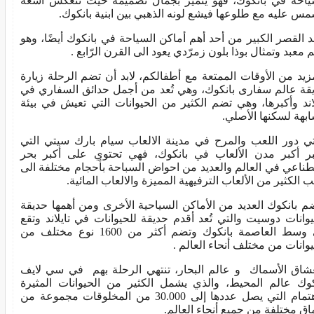
ياحة في بانكوك، فهو يتميز بجمال تصميمه حيث تنعكس اشعة
مس عليه مع طلوعها فيشع لونه الذهبي بين ابنية بانكوك.
ُد القصر الكبير من أحد أهم أماكن السياحة في بانكوك أيضًا، وهو
 معبد وتمثال بوذا بلون زمرّدي يعود الى القرن الرّابع .
زيد من الأوقات الممتعة مع أطفالكم، لابد أن تضم الرحلة زيارة
قة عالم سفارى بانكوك، وهي تُعد من أجمل حدائق السفاري في
لاند وأكبرها، وهي تضم الكثير من الحيوانات التي تعيش في بيئة
بهة لسكنها الأصلي.
تي دور اللعب والمرح في مدينة الالعاب سيام بارك سيتي التي
بر أكبر مدن الألعاب في بانكوك، فهي تحتوي على أكبر بحر
ناعي في العالم والعديد من احواض السباحة بأحجام مختلفة الى
ب الكثير من الألعاب الترفيهية المميزة والالعاب المائية.
م بانكوك العديد من الأماكن السياحية الأخرى ومن أهمها حديقة
يوانات دوسيت والتي تُعد أقدم حديقة للحيوانات في تايلاند وتقع
في وسط العاصمة بانكوك وتضم أكثر من 1600 نوع مختلف من
يوانات من مختلف أنحاء العالم .
شاق الأسماك و عالم البحار، تنتهي الرحلة بهم في سي لايف
كوك عالم المحيط، والذي يشمل الكثير من الحيوانات المثيرة
للاهتمام التي يصل عددها إلى 30.000 من المخلوقات مجموعة من
اق مختلفة من جميع أنحاء العالم.