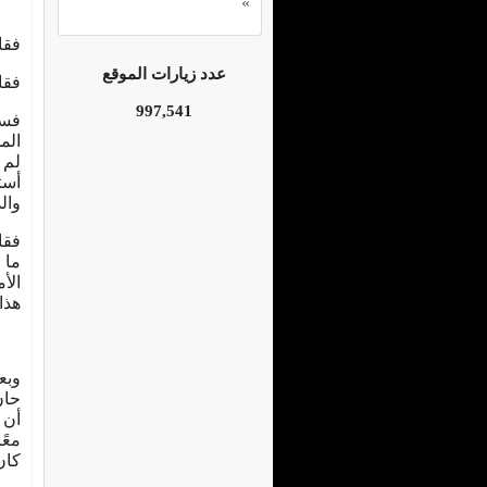
»
فقا
عدد زيارات الموقع
فقا
997,541
فسر
الم
لم 
أست
وال
فقا
ما 
الأ
هذا
وبع
حان
أن 
معً
كان