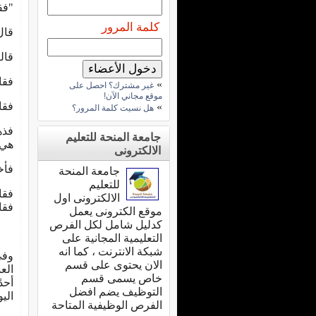
"فق
كلمة المرور
قال
قال
فقا
»
غير مشترك؟ احصل على
موقع مجاني الآن!
فقا
»
هل نسيت كلمة المرور؟
فذه
جامعة المنحة للتعليم
هي.
الالكترونى
فأخ
جامعة المنحة
للتعليم
فقا
الالكترونى اول
فقا
موقع الكترونى يعمل
كدليل شامل لكل الفرص
التعليمية المجانية على
شبكة الانترنت ، كما انه
وفي
الان يحتوى على قسم
الع
خاص يسمى قسم
أحد
التوظيف يضم افضل
الي
الفرص الوظيفية المتاحة