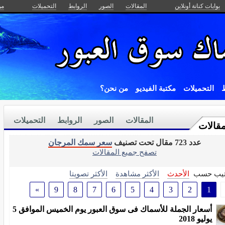
بوابات كنانة أونلاين
المقالات
الصور
الروابط
التحميلات
من
ط
التحميلات
مكتبة الفيديو
من نحن؟
المقالات
الصور
الروابط
التحميلات
مقالات
عدد 723 مقال تحت تصنيف
سعر سمك المرجان
تصفح جميع المقالات
تيب حسب
الأحدث
الأكثر مشاهدة
الأكثر تصويتا
»
9
8
7
6
5
4
3
2
1
أسعار الجملة للأسماك فى سوق العبور يوم الخميس الموافق 5
يوليو 2018