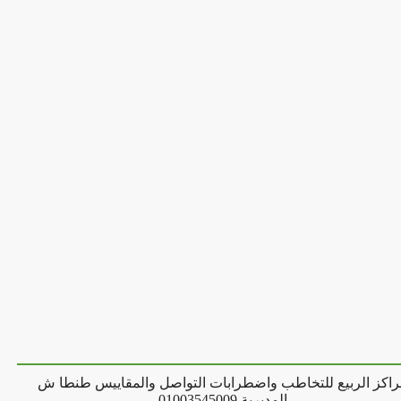
اكز الربيع للتخاطب واضطرابات التواصل والمقاييس طنطا ش
المديرية 01003545009