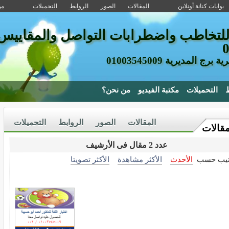
بوابات كنانة أونلاين
المقالات
الصور
الروابط
التحميلات
من
 للتخاطب واضطرابات التواصل والمقاييس
 المديرية 01003545009
ط
التحميلات
مكتبة الفيديو
من نحن؟
المقالات
الصور
الروابط
التحميلات
مقالات
عدد 2 مقال فى الأرشيف
تيب حسب
الأحدث
الأكثر مشاهدة
الأكثر تصويتا