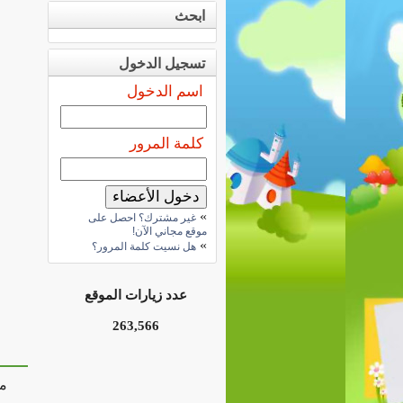
ابحث
تسجيل الدخول
اسم الدخول
كلمة المرور
»
غير مشترك؟ احصل على
موقع مجاني الآن!
»
هل نسيت كلمة المرور؟
عدد زيارات الموقع
263,566
مر