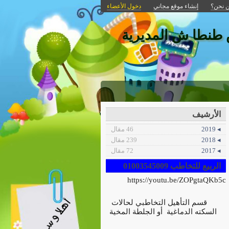
 نحن؟
إنشاء موقع مجاني
دخول الأعضاء
 طنطا ش المديرية
الأرشيف
◂ 2019
46 مقال
◂ 2018
239 مقال
◂ 2017
72 مقال
الربيع للتخاطب 01003545009
https://youtu.be/ZOPgtaQKb5c
قسم التأهيل التخاطبي لحالات
السكته الدماغية أو الجلطة المخية