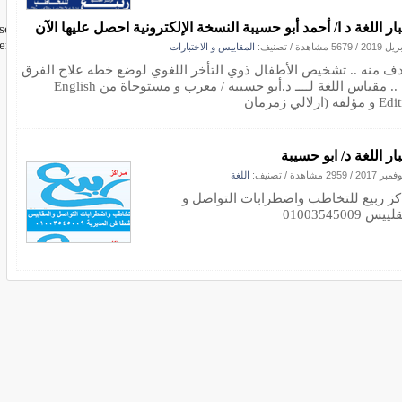
بار اللغة د ا/ أحمد أبو حسيبة النسخة الإلكترونية احصل عليها الآن
/
5679 مشاهدة
/ تصنيف:
المقاييس و الاختبارات
دف منه .. تشخيص الأطفال ذوي التأخر اللغوي لوضع خطه علاج الفرق
بين .. مقياس اللغة لــــ د.أبو حسيبه / معرب و مستوحاة من English
فه (ارلالي زمرمان
ار اللغة د/ ابو حسيبة
/
2959 مشاهدة
/ تصنيف:
اللغة
كز ربيع للتخاطب واضطرابات التواصل و
يس 01003545009