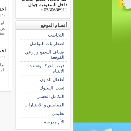
داخل السعودية جوال
اخت
»
0530686911
17 إبريل 2019
اله
أقسام الموقع
Edition و مؤل
التخاطب
اضطرابات التواصل
اختب
ضعاف السمع وزارعي
القوقعة
11 نوفمبر 2017
مرا
فرط الحركة وتشتت
المقلي
الانتباه
أطفال الداون
تعديل السلوك
التكامل الحسي
المقاييس و الاختبارات
تعليمي
الأم مدرسة