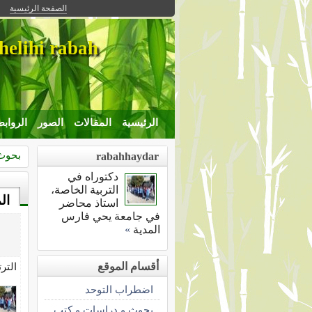
الصفحة الرئيسية
helihi rabah
الرئيسية
المقالات
الصور
الرواب
بحوث 
rabahhaydar
دكتوراه في
التربية الخاصة،
ال
استاذ محاضر
في جامعة يحي فارس
المدية
»
أقسام الموقع
التر
اضطراب التوحد
بحوث و دراسات و كتب