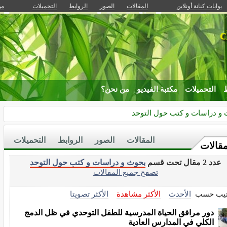
بوابات كنانة أونلاين
المقالات
الصور
الروابط
التحميلات
من
c
ط
التحميلات
مكتبة الفيديو
من نحن؟
و دراسات و كتب حول التوحد
المقالات
الصور
الروابط
التحميلات
مقالات
عدد 2 مقال تحت قسم
بحوث و دراسات و كتب حول التوحد
تصفح جميع المقالات
تيب حسب
الأحدث
الأكثر مشاهدة
الأكثر تصويتا
دور مرافق الحياة المدرسية للطفل التوحدي في ظل الدمج
الكلي في المدارس العادية