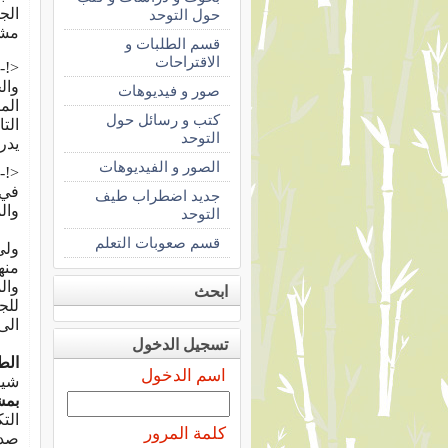
الج
حول التوحد
مشك
قسم الطلبات و
الاقتراحات
<!-
وال
صور و فيديوهات
الم
كتب و رسائل حول
الت
التوحد
يدر
الصور و الفيديوهات
<!-
في 
جديد اضطراب طيف
وال
التوحد
قسم صعوبات التعلم
وال
ابحث
للج
الى
ولج
تسجيل الدخول
الط
اسم الدخول
شيوع
بمش
الت
كلمة المرور
صدق