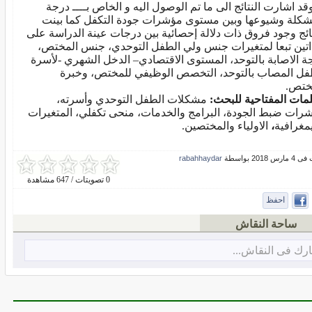
 اشارت النتائج الى ما تم الوصول اليه و الخاص بــــ درجة
شكلة وشيوعها وبين مستوى مؤشرات جودة التكفل كما بينت
تائج وجود فروق ذات دلالة إحصائية بين درجات عينة الدراسة على
داتين تبعا لمتغيرات جنس ولي الطفل التوحدي، جنس المختص،
ة الاصابة بالتوحد، المستوى الاقتصادي– الدخل الشهري -لأسرة
فل المصاب بالتوحد، التخصص الوظيفي للمختص، وخبرة
ختص.
لمات المفتاحية للبحث:
مشكلات الطفل التوحدي وأسرته،
رات ضبط الجودة، البرامج والخدمات، منحى تكفلي، المتغيرات
يمغرافية
،
الاولياء والمختصين.
 2018 بواسطة
rabahhaydar
0 تصويتات / 647 مشاهدة
احفظ
ساحة النقاش
رك فى النقاش...