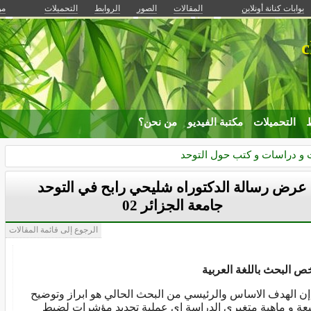
بوابات كنانة أونلاين
المقالات
الصور
الروابط
التحميلات
من
c
ط
التحميلات
مكتبة الفيديو
من نحن؟
و دراسات و كتب حول التوحد
عرض رسالة الدكتوراه شليحي رابح في التوحد
جامعة الجزائر 02
الرجوع إلى قائمة المقالات
ص البحث باللغة العربية
الهدف الاساس والرئيسي من البحث الحالي هو ابراز وتوضيح
عة و ماهية متغيري الدراسة اي عملية تحديد مؤشرات لضبط