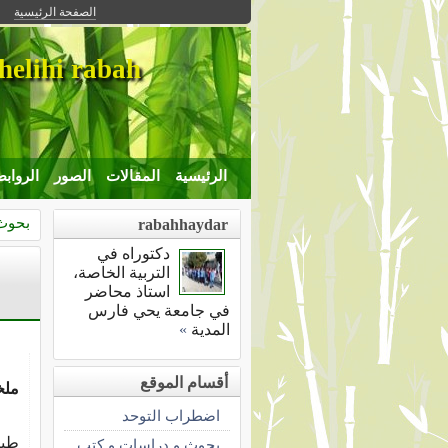
الصفحة الرئيسية
helihi rabah
الرئيسية
المقالات
الصور
الرواب
بحوث 
rabahhaydar
دكتوراه في
التربية الخاصة،
استاذ محاضر
في جامعة يحي فارس
المدية
»
أقسام الموقع
ملخ
اضطراب التوحد
إن 
طبي
بحوث و دراسات و كتب