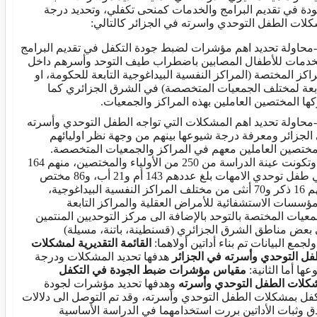
ودة في تقديم البرامج والخدمات كمنحى تكفلي، وتحديد درجة
لات الطفل التوحدي واسرته في الجزائر كالتالي:
-محاولة تحديد اهم مؤشرات لضبط جودة التكفل في تقديم البرامج
خدمات للأطفال المصابين باضطراب طيف التوحد وأسرهم داخل
راكز المختصة (المراكز النفسية البيداغوجية التابعة للحكومة، او
ابعة لمختلف الجمعيات المتخصصة) في الشرق الجزائري كما
كها المختصين العاملين بهذه المراكز والجمعيات.
-محاولة تحديد اهم المشكلات التي تواجه الطفل التوحدي وأسرته
الجزائر ومعرفة درجة شيوعها بينهم من وجهة نظر اوليائهم
مختصين العاملين معهم في المراكز والجمعيات المتخصصة.
وتكونت عينة الدراسة من 250 من الأولياء والمختصين، منهم 164
ولي طفل توحدي الامهات بلغ عددهم 143 أم و21 أب، و86 مختص
منهم 16 ذكر و70 أنثى من مختلف المراكز النفسية البيداغوجية،
مؤسسات الاستشفائية للأمراض العقلية والمراكز التابعة
معيات المختصة بالتوحد بالإضافة الى مركز التوحديين المنتمين
 بعض مناطق الشرق الجزائري (قسنطينة، باتنة، مسيلة)
مع البيانات تم بناء أداتين أولاهما:
القائمة التقديرية لمشكلات
فل التوحدي وأسرته في الجزائر
هدفها تحديد المشكلات ودرجة
ها أما الثانية:
مقياس مؤشرات ضبط الجودة في التكفل
كلات الطفل التوحدي وأسرته
وهدفها تحديد مؤشرات لجودة
كفل بمشكلات الطفل التوحدي وأسرته، وقد تم التوصل الى دلالات
 وثبات الأداتين بررت استخدامهما في الدراسة الأساسية