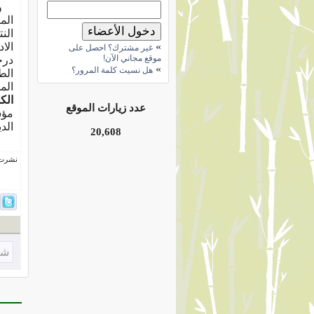
وقد
الم
الن
»
الا
غير مشترك؟ احصل على
موقع مجاني الآن!
درج
»
هل نسيت كلمة المرور؟
الط
الم
الك
عدد زيارات الموقع
مؤش
الد
20,608
نشرت فى 4 مارس
شا