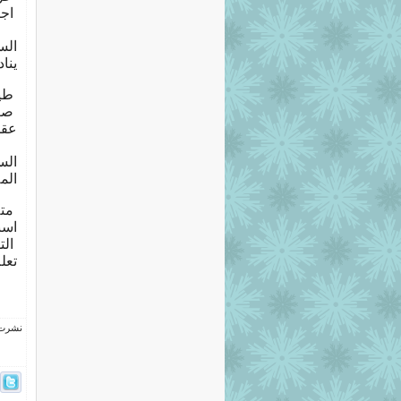
ا
ينا
ط
ص
عقل
الم
م
اسب
ا
تعل
نشرت فى 10 يولي