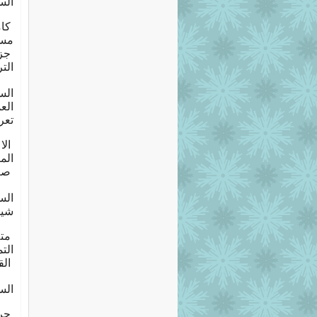
السؤال رقم 4
كا
مسا
جز
الت
الع
تعر
ا
الم
ص
شيوع
مت
التم
ال
السؤال رقم 7
ح