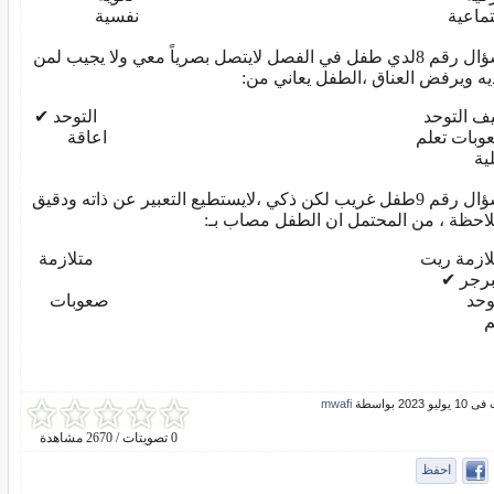
جتماعية نفسية
السؤال رقم 8لدي طفل في الفصل لايتصل بصرياً معي ولا يجيب لمن
ديه ويرفض العناق ،الطفل يعاني من:
يف التوحد التوحد ✔
عوبات تعلم اعاقة
ية
السؤال رقم 9طفل غريب لكن ذكي ،لايستطيع التعبير عن ذاته ودقيق
لاحظة ، من المحتمل ان الطفل مصاب بـ:
تلازمة ريت متلازمة
رجر ✔
لتوحد صعوبات
م
و 2023 بواسطة
mwafi
0 تصويتات / 2670 مشاهدة
احفظ