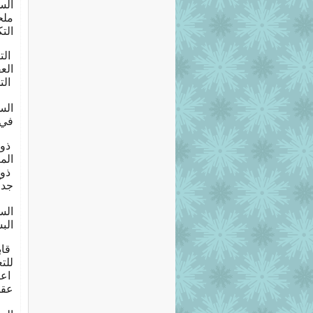
الت
ال
الع
ال
في 
ذو
الم
ذو
جداً
الب
ق
للت
اع
عقل