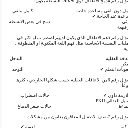
دمج الاطفال ذوي الاعاقة البسطة يكون:
مل دون تلقى مساعدة خاصة كامل بتلقي
عدة عند الحاجة ✔
ئي دمج في بعض الانشطة
رفيهية
السؤال رقم 5هم الاطفال الذي يكون لديهم اضطراب او اكثر في
مليات النفسية الاساسية مثل فهم اللغة المكتوبة او المنطوقة…
يف
لاعاقة العقلية التدخل
بكر
عوبات التعلم ✔ التوحد
السؤال رقم 6من الاعاقات العقلية حسب شكلها الخارجي ،اكثرها
اً :
لازمة داون ✔ حالات اضطراب
ثيل الغذائي PKU
قماءة حالات صغر الدماغ
نصف الاطفال المعاقون يعانون من مشكلات :
ركية لغوية ✔