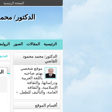
الصفحة الرئيسية
الدكتور/ محم
الرئيسية
المقالات
الصور
الرواب
فيديو
الدكتور/ محمد محمود
القاضي
موقع شخصي
ال
يهتم صاحبه
باللغة العربية
ودراساتها، والثقافة
الإسلامية، والثقافة
العامة، والتأليف للطفل.
»
أقسام الموقع