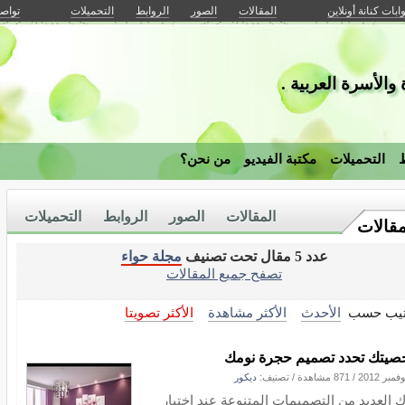
وابات كنانة أونلاين
المقالات
الصور
الروابط
التحميلات
تواصل
والأسرة العربية .
ط
التحميلات
مكتبة الفيديو
من نحن؟
المقالات
الصور
الروابط
التحميلات
مقالات
عدد 5 مقال تحت تصنيف
مجلة حواء
تصفح جميع المقالات
تيب حسب
الأحدث
الأكثر مشاهدة
الأكثر تصويتا
يتك تحدد تصميم حجرة نومك
/
871 مشاهدة
/ تصنيف:
ديكور
ك العديد من التصميمات المتنوعة عند اختيار