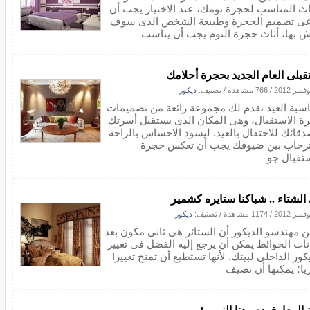
ثاث المناسب لحجرة نومك، عند الاختيار يجب أن
عى تصميم الحجرة وطبيعة الشخص الذى سوف
ش بها، أثاث حجرة النوم يجب أن يناسب
قبلى العام الجديد بحجرة أحلامك
/
766 مشاهدة
/ تصنيف:
ديكور
اسبة العيد نقدم لك مجموعة رائعة من تصميمات
ة الاستقبال، وهى المكان الذى يستقبل أسرتك
دقائك للاحتفال بالعيد. ليسود الاحساس بالراحة
ترحاب بين ضيوفك يجب أن تعكس حجرة
ستقبال جو
الشتاء .. شباكنا ستايره كشمير
/
1174 مشاهدة
/ تصنيف:
ديكور
ن مهندسو الديكور أن الستائر هى ثانى مكون بعد
نات الحوائط يمكن أن يرجع إليه الفضل فى تغيير
كور الداخلى لبيتك. لأنها تستطيع أن تمنح تغييرا
يا؛ يمكنها أن تضيف