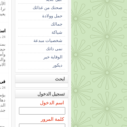
الأ
صحتك من غذائك
ترا
يعي
حمل وولادة
جمالك
است
شياكة
24 نوفمبر 2012
شخصيات مبدعة
بمن
نمى ذاتك
حجر
وأص
الوقاية خير
وال
الا
ديكور
ابحث
فى 
24 نوفمبر 2012
تسجيل الدخول
يؤم
دها
اسم الدخول
الدي
جذر
كلمة المرور