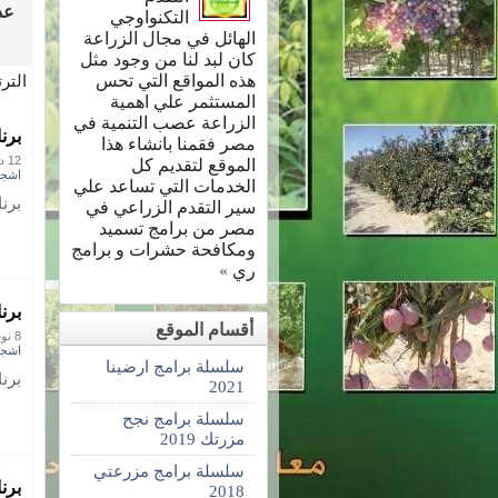
عدد 8 مقا
التكنواوجي
الهائل في مجال الزراعة
كان لبد لنا من وجود مثل
هذه المواقع التي تحس
التر
المستثمر علي اهمية
الزراعة عصب التنمية في
برن
مصر فقمنا بانشاء هذا
12 ديسمبر 2016
الموقع لتقديم كل
اشجا
الخدمات التي تساعد علي
برن
سير التقدم الزراعي في
مصر من برامج تسميد
ومكافحة حشرات و برامج
ري
»
برن
أقسام الموقع
8 نوفمبر 2016
اشجا
سلسلة برامج ارضينا
برن
2021
سلسلة برامج نجح
مزرتك 2019
سلسلة برامج مزرعتي
برن
2018