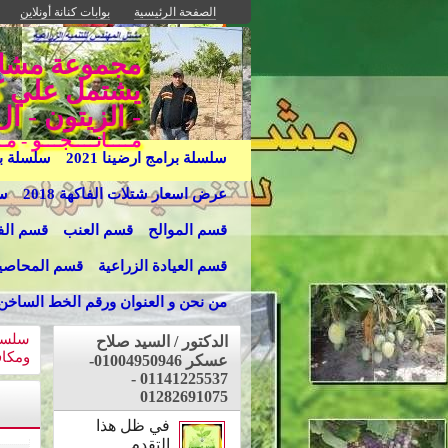
الصفحة الرئيسية
بوابات كنانة أونلاين
يشتمل علي كل 
- الزيتون - ال
مــــانــــجـــو - 
سلسلة برامج ارضينا 2021
سلسلة برا
عرض اسعار شتلات الفاكهة 2018
سل
قسم الموالح
قسم العنب
قسم الفا
قسم العيادة الزراعية
قسم المحاصي
من نحن و العنوان ورقم الخط الساخن
سلسلة
الدكتور / السيد صلاح
ومكا
عسكر 01004950946-
01141225537 -
01282691075
في ظل هذا
التقدم