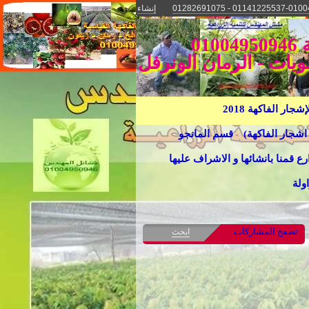
إنشاء
موقع مجاني
دخول الأعضاء
مجموعة مشاتل المهندس السيد عسكر للتنمية الزراعية 01004950946
ويات - الرمان الونرفل
ار الفاكهة 2018
اشجار الفاكهة)
قسم المانجو
رع قمنا بانشائها و الاشراف عليها
ولة
تصفح المشاركات
ابحث