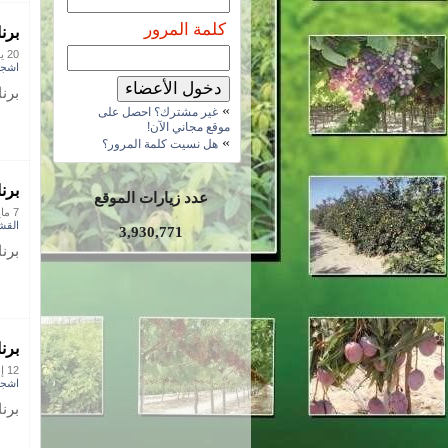
كلمة المرور
برن
20 يونيو 2015
اشجا
برن
»
غير مشترك؟ احصل على
موقع مجاني الآن!
»
هل نسيت كلمة المرور؟
برن
عدد زيارات الموقع
7 مايو 2015
القش
3,930,771
برن
برن
12 إبريل 2015
اشجا
برن