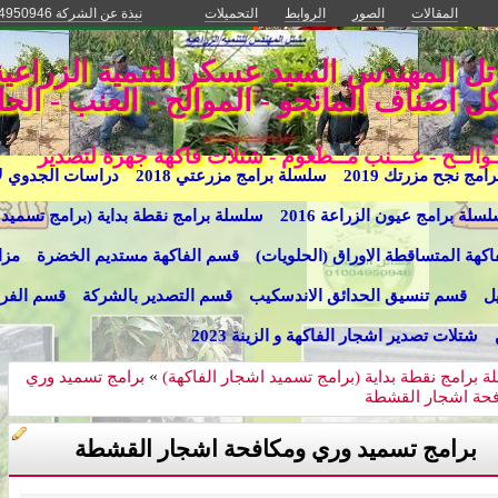
المقالات
الصور
الروابط
التحميلات
نبذة عن الشركة 01004950946-01141225537 - 01282691075
اصناف المانجو - الموالح - العنب - الحل
مــوالــح - عـــنب مــطعوم - شتلات فاكهة جهزة لتصدير
مج نجح مزرتك 2019
سلسلة برامج مزرعتي 2018
دراسات الجدوي لإشج
سلة برامج عيون الزراعة 2016
سلسلة برامج نقطة بداية (برامج تسميد 
كهة المتساقطة الاوراق (الحلويات)
قسم الفاكهة مستديم الخضرة
مزا
ل
قسم تنسيق الحدائق الاندسكيب
قسم التصدير بالشركة
قسم الفرا
شتلات تصدير اشجار الفاكهة و الزينة 2023
 برامج نقطة بداية (برامج تسميد اشجار الفاكهة)
»
برامج تسميد وري
فحة اشجار القشطة
برامج تسميد وري ومكافحة اشجار القشطة