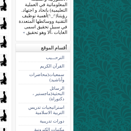
المعلوماتية في العملية
التعليمية) باتحاد و اجتهاد.
رؤيتنا(^_^)أهمية توظيف
التقنية ووسائطها المتعددة
في سبيل تحقيق اسمى
الغايات ،ألا وهو تحقيق
»
أقسام الموقع
الترحـــيب
القرآن الكريم
سمعيات(محاضرات
وأناشيد)
الرسائل
البحثية(ماجستير ،
دكتوراة)
استراتيجيات تدريس
التربية الاسلامية
دورات تدريبية
مكتبات الكترونية