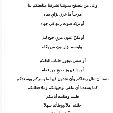
وإلى من يتصفح مدونتنا تشرفنا متابعتكم لنا
مرحباً ما غرق برّاقٍ بماه
أو تردّد صوت رعدٍ في جهاه
أو بكنّ عيون مزنٍ جنح ليل
وابتسم نوّار نبتٍ من بكاه
أو ضفى ديجور جلباب الظلام
أو بدا فيروز صبحٍ من قفاه
نتمنا أن تنال رضاكم وأن تجدون فيها ما يسركم ويسعدكم
كما يسعدنا أن نتلقى توجيهاتكم وملاحظاتكم
طبتم وطابت أيامكم
حللتم أهلاً ووطأتم سهلاً