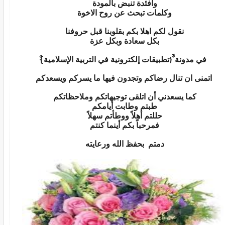
وأفئدة تنبض بالمودة
وكلمات تبحث عن روح الاخوة
نقول لكم اهلا بكم بقلوبنا قبل حروفنا
بكل سعادة وبكل عزة
في مدونة ٌَ{تطبيقات إلكترونية في التربية الإسلامية}ٌ
اتمنى ان تنال رضاكم وتجدون فيها ما يسركم ويسعدكم
كما يسعدني أن اتلقى توجيهاتكم وملاحظاتكم
طبتم وطابت أيامكم
حللتم أهلاً ووطأتم سهلاً
فمرحباً بكم أينما كنتم
دمتم بحفظ الله ورعايته