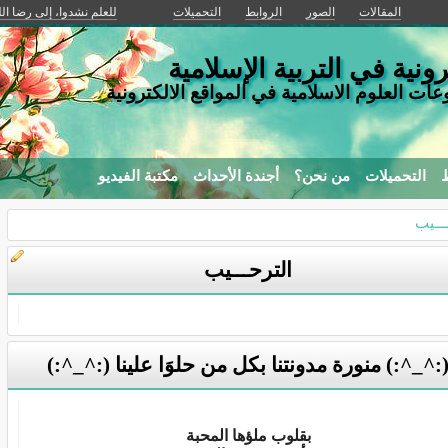
المقالات
الصور
الروابط
التحميلات
للعلم نشدوا، إلى رضا ال
ونية في التربية الإسلامية
ات العلوم الاسلامية في المواقع الالكترونية
ط
التحميلات
من نحن؟
أجندة الأحداث
مكتبة الفيديو
ـــيب
الترحـــيب
:^_^:) منورة مدونتنا بكل من حلوَا علينا (:^_^:)
بقلوب ملؤها المحبة