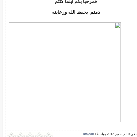
فمرحباً بكم أينما كنتم
دمتم بحفظ الله ورعايته
بر 2012 بواسطة
majdah