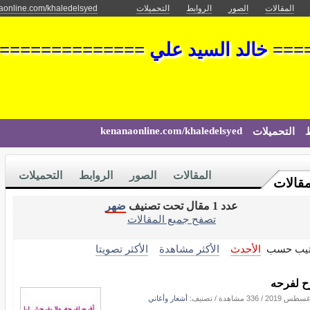
المقالات
الصور
الروابط
التحميلات
aonline.com/khaledelsyed
== خالد السيد علي ==============
kenanaonline.com/khaledelsyed
ط
التحميلات
المقالات
الصور
الروابط
التحميلات
مقالات
عدد 1 مقال تحت تصنيف
ضهر
تصفح جميع المقالات
تيب حسب
الأحدث
الأكثر مشاهدة
الأكثر تصويتا
ح لفرحه
/
336 مشاهدة
/ تصنيف:
أشعار وأغاني