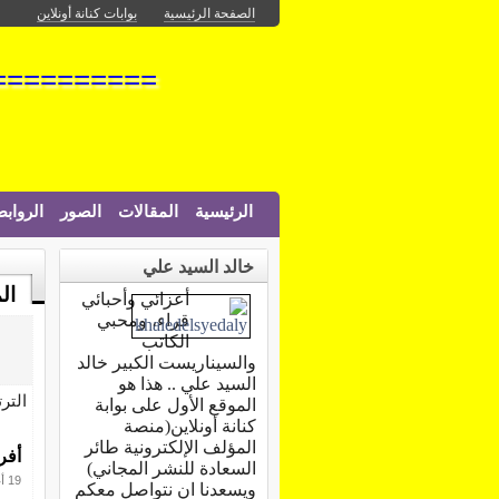
الصفحة الرئيسية
بوابات كنانة أونلاين
===========
الرئيسية
المقالات
الصور
الرواب
خالد السيد علي
ال
أعزائي وأحبائي
قراء، ومحبي
الكاتب
والسيناريست الكبير خالد
السيد علي .. هذا هو
التر
الموقع الأول على بوابة
كنانة أونلاين(منصة
المؤلف الإلكترونية طائر
أفر
السعادة للنشر المجاني)
19 أغسطس 2019
ويسعدنا ان نتواصل معكم