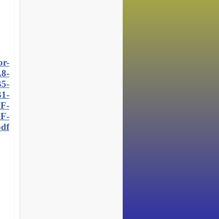
or-
8-
5-
1-
F-
F-
pdf