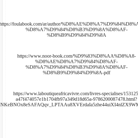
https://foulabook.com/ar/author/%D8%AE%D8%A7%D9%84%D8%
%D8%A7%D9%84%D8%B3%D9%8A%D8%AF-
%D8%B9%D9%84%D9%8A
https://www.noor-book.com/%D9%83%D8%AA%D8%A8-
%D8%AE%D8%A7%D9%84%D8%AF-
%D8%A7%D9%84%D8%B3%D9%8A%D8%AF-
%D8%B9%D9%84%D9%8A-pdf
https://www.laboutiqueafricavivre.com/livres-specialises/153125
a47f474057e1b1704fb97a349d18d65a-9786200087478.html?
3UNKeBNOx8eSAFAQqv_LPTAAu8XVErdaIa5zhe44uiXI4nlZX9