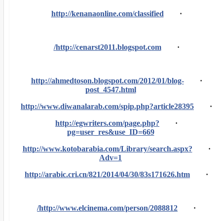
http://kenanaonline.com/classified
·
http://cenarst2011.blogspot.com/
·
http://ahmedtoson.blogspot.com/2012/01/blog-
·
post_4547.html
http://www.diwanalarab.com/spip.php?article28395
·
http://egwriters.com/page.php?
·
pg=user_res&use_ID=669
http://www.kotobarabia.com/Library/search.aspx?
·
Adv=1
http://arabic.cri.cn/821/2014/04/30/83s171626.htm
·
http://www.elcinema.com/person/2088812/
·