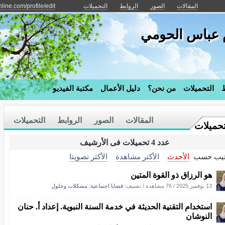
المقالات
الصور
الروابط
التحميلات
line.com/profile/edit
م عباس الحومي
ط
التحميلات
من نحن؟
دليل الأعمال
مكتبة الفيديو
المقالات
الصور
الروابط
التحميلات
تحميلات
عدد 4 تحميلات فى الأرشيف
تيب حسب
الأحدث
الأكثر مشاهدة
الأكثر تصويتا
هو الرزاق ذو القوة المتين
13 نوفمبر 2025
/
76 مشاهدة
/ تصنيف:
قضايا اجتماعية: مشكلات وحلول
استخدام التقنية الحديثة في خدمة السنة النبوية. إعداد أ. حنان
النوشان