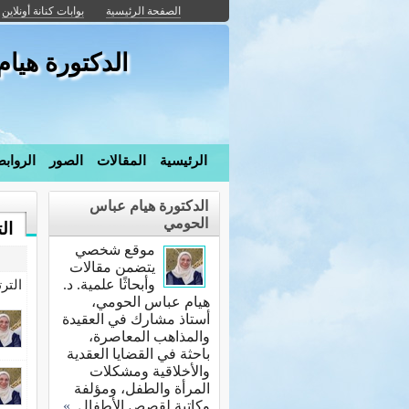
الصفحة الرئيسية
بوابات كنانة أونلاين
الدكتورة هيا
الرئيسية
المقالات
الصور
الرواب
الدكتورة هيام عباس
الحومي
ال
موقع شخصي
يتضمن مقالات
وأبحاثًا علمية. د.
التر
هيام عباس الحومي،
أستاذ مشارك في العقيدة
والمذاهب المعاصرة،
باحثة في القضايا العقدية
والأخلاقية ومشكلات
المرأة والطفل، ومؤلفة
وكاتبة لقصص الأطفال.
»