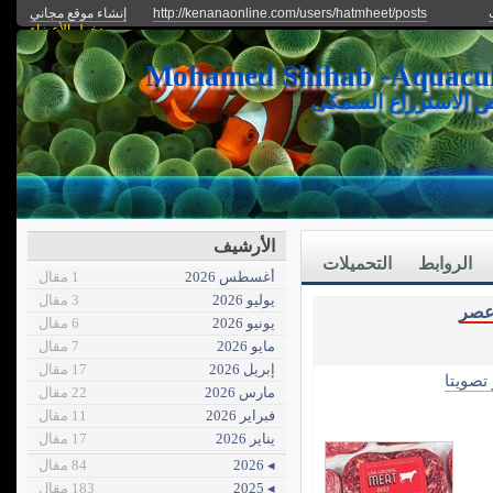
http://kenanaonline.com/users/hatmheet/posts
إنشاء موقع مجاني
دخول الأعضاء
ص الاستزراع السمكى
الأرشيف
الروابط
التحميلات
أغسطس 2026
1 مقال
يوليو 2026
3 مقال
صر
يونيو 2026
6 مقال
مايو 2026
7 مقال
إبريل 2026
17 مقال
 تصويتا
مارس 2026
22 مقال
فبراير 2026
11 مقال
يناير 2026
17 مقال
◂ 2026
84 مقال
◂ 2025
183 مقال