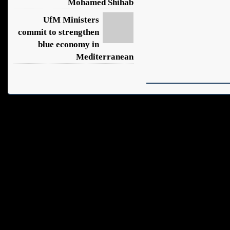
Mohamed Shihab
UfM Ministers
commit to strengthen
blue economy in
Mediterranean