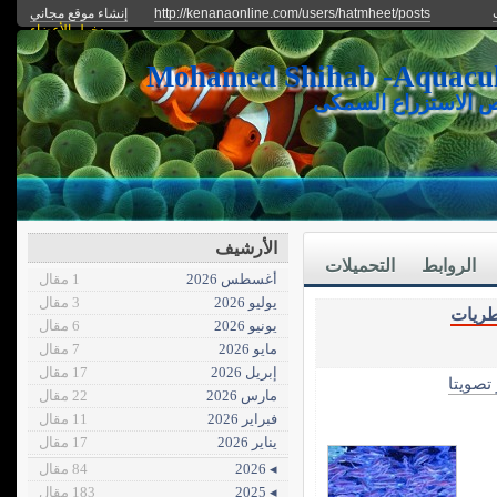
http://kenanaonline.com/users/hatmheet/posts
إنشاء موقع مجاني
دخول الأعضاء
ص الاستزراع السمكى
الأرشيف
الروابط
التحميلات
أغسطس 2026
1 مقال
يوليو 2026
3 مقال
ريات
يونيو 2026
6 مقال
مايو 2026
7 مقال
إبريل 2026
17 مقال
 تصويتا
مارس 2026
22 مقال
فبراير 2026
11 مقال
يناير 2026
17 مقال
◂ 2026
84 مقال
◂ 2025
183 مقال