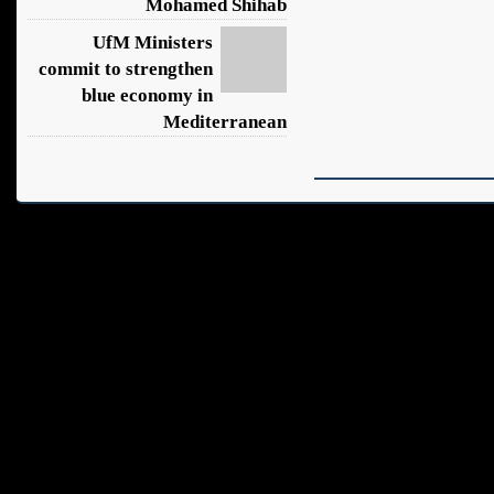
Mohamed Shihab
UfM Ministers
commit to strengthen
blue economy in
Mediterranean