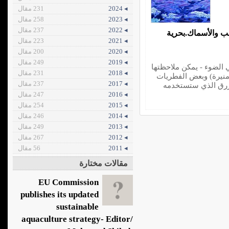
◂ 2024
231 مقال
◂ 2023
258 مقال
◂ 2022
237 مقال
ب والأسماك.بحرية
◂ 2021
223 مقال
◂ 2020
200 مقال
◂ 2019
249 مقال
ي الضوء - يمكن ملاحظتها
◂ 2018
231 مقال
منيرة) وبعض الفطريات
◂ 2017
237 مقال
أزرق الذي ستستخدمه
◂ 2016
247 مقال
◂ 2015
254 مقال
◂ 2014
246 مقال
◂ 2013
249 مقال
◂ 2012
267 مقال
◂ 2011
56 مقال
مقالات مختارة
EU Commission
publishes its updated
sustainable
aquaculture strategy- Editor/