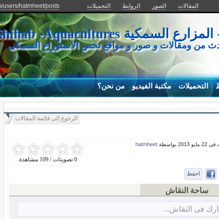
المقالات
الصور
الروابط
التحميلات
m/users/hatmheet/posts
كية Mohamed Shihab -Aquacultures
دث من ومقالات و صور و مواقع تخص الاستزراع السمكى
ط
التحميلات
مكتبة الفيديو
من نحن؟
الرجوع إلى قائمة المقالات
و 2013 بواسطة
hatmheet
0 تصويتات / 109 مشاهدة
احفظ
ساحة النقاش
رك فى النقاش...