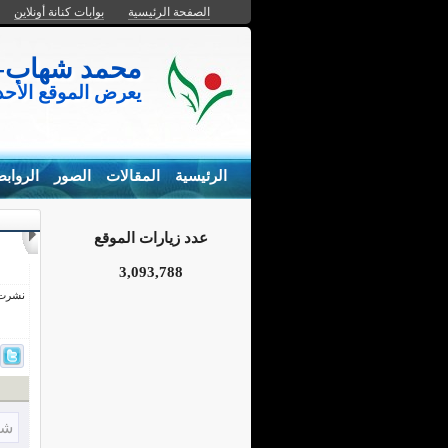
الصفحة الرئيسية
بوابات كنانة أونلاين
محمد شهاب- المزارع السم
يعرض الموقع الأح
الرئيسية
المقالات
الصور
الرواب
عدد زيارات الموقع
3,093,788
نشرت فى 22 ماي
شا