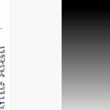
"ا
صرح
الم
الإ
أول
بأن
كور
وال
وكانت
الس
الجاري 20
في
منه
كور