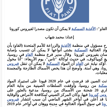
لفاو":
الأغذية
السمكية
لا يمكن أن تكون مصدرا لفيروس كورونا
إعداد/ محمد شهاب
 مسؤول في منظمة
الأغذية
والزراعة للأمم المتحدة (الفاو
)
بأن
واد الغذائية
السمكية
بشتى أنواعها لا يمكن أن تتسبب بإصابة
نسان
بفيروس كورونا
وقال مدير فرع منظمة
الفاو
في روسيا،
يغ كوبياكوف، في
حديث لوكالة "تاس"، يوم الأربعاء: "أنا مخول
 أؤكد نيابة عن
الفاو
أن
المواد
السمكية
لا يمكن أن تنقل
فيروس
ونا، وهي آمنة. وأوضح أن هذا يخص الأسماك الطازجة والمجمدة
معلبات
.
 الصين قد فرضت في عام 2020 قيودا على استيراد المواد
مكية
من
روسيا، وأوقفت السلطات الصينية من بداية العام
 شحنة من الأسماك
من روسيا، مدعية بالعثور على
روس
كورونا
فيها
.
وكان المركز الصيني
لمكافحة الأمراض والوقاية
ا قد أعلن في أواخر الشهر الماضي أن سبب
انتشار
فيروس
ونا
في سوق المواد الغذائية في مدينة ووهان في أواخر عام
2019