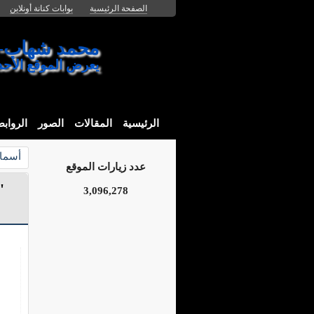
الصفحة الرئيسية
بوابات كنانة أونلاين
محمد شهاب- المزارع السم
يعرض الموقع الأح
الرئيسية
المقالات
الصور
الرواب
أسما
عدد زيارات الموقع
"
3,096,278