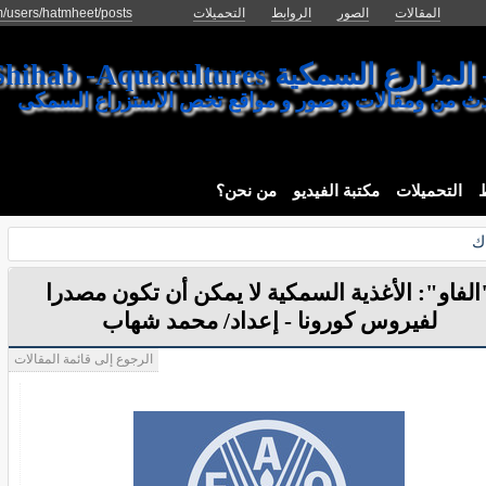
المقالات
الصور
الروابط
التحميلات
m/users/hatmheet/posts
كية Mohamed Shihab -Aquacultures
دث من ومقالات و صور و مواقع تخص الاستزراع السمكى
ط
التحميلات
مكتبة الفيديو
من نحن؟
ك
الفاو": الأغذية السمكية لا يمكن أن تكون مصدرا
لفيروس كورونا - إعداد/ محمد شهاب
الرجوع إلى قائمة المقالات