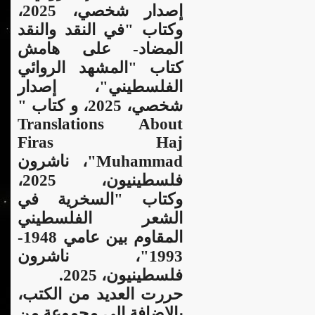
إصدار شخصي، 2025،
وكتاب "في النقد والنقد
المضاد- على هامش
كتاب "المشهد الروائي
الفلسطيني"، إصدار
شخصي، 2025، و كتاب "
Translations About
Firas Haj
Muhammad"، ناشرون
فلسطينيون، 2025،
وكتاب "السخرية في
الشعر الفلسطيني
المقاوم بين عامي 1948-
1993"، ناشرون
فلسطينيون، 2025.
حررت العديد من الكتب،
بالإضافة إلى مجموعة من