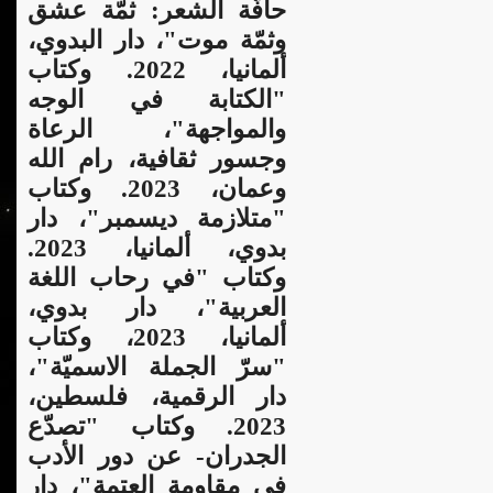
حافّة الشعر: ثمّة عشق
وثمّة موت"، دار البدوي،
ألمانيا، 2022. وكتاب
"الكتابة في الوجه
والمواجهة"، الرعاة
وجسور ثقافية، رام الله
وعمان، 2023. و
كتاب
"متلازمة ديسمبر"، دار
بدوي، ألمانيا، 2023.
وكتاب "في رحاب اللغة
العربية"، دار بدوي،
ألمانيا، 2023، وكتاب
"سرّ الجملة الاسميّة"،
دار الرقمية، فلسطين،
2023. وكتاب "تصدّع
الجدران- عن دور الأدب
في مقاومة العتمة"، دار