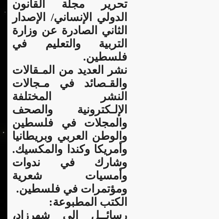
تحرير مجلة القانون
الدولي الإنساني/ الإصدار
الثاني الصادرة عن وزارة
التربية والتعليم في
فلسطين.
نشر العديد من المـقالات
والقـصائد في مـجالات
النشر المختلفة
الإلـكترونية والصحف
والمجلات في فلسطين
والوطن العربي وبريطانيا
وأمريكا وكندا والمكسيك.
وشارك في ندوات
وأمسيات شعرية
ومؤتمرات في فلسطين.
الكتب المطبوعة:
رسائــل إلى شهرزاد،