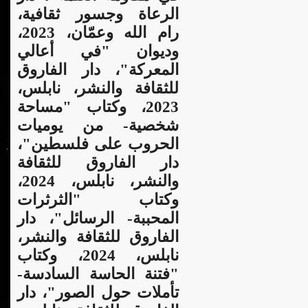
الرعاة وجسور ثقافية،
رام الله وعمّان، 2023،
وديوان "في أعالي
المعركة"، دار الفاروق
للثقافة والنشر، نابلس،
2023، وكتاب "مساحة
شخصية- من يوميات
الحروب على فلسطين"،
دار الفاروق للثقافة
والنشر، نابلس، 2024،
وكتاب "الثرثرات
المحببة- الرسائل"، دار
الفاروق للثقافة والنشر،
نابلس، 2024، وكتاب
"فتنة الحاسة السادسة-
تأملات حول الصور"، دار