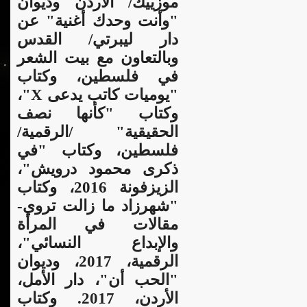
موزييك/ الأردن وديوان
"وأنت وحدك أغنية" عن
دار ليبرتي/ القدس
وبالتعاون مع بيت الشعر
في فلسطين، وكتاب
"يوميات كاتب يدعى X"،
وكتاب "كأنها نصف
الحقيقية" /الرقمية/
فلسطين، وكتاب "في
ذكرى محمود درويش"،
الزيزفونة 2016، وكتاب
"شهرزاد ما زالت تروي-
مقالات في المرأة
والإبداع النسائي"،
الرقمية، 2017، وديوان
"الحب أن"، دار الأمل،
الأردن، 2017. وكتاب