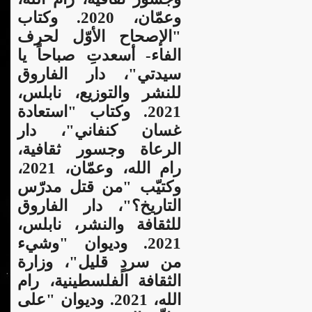
وعمّان، 2020. وكتاب
"الإصحاح الأوّل لحرف
الفاء- أسعدتِ صباحاً يا
سيدتي"، دار الفاروق
للنشر والتوزيع، نابلس،
2021. وكتاب "استعادة
غسان كنفاني"، دار
الرعاة وجسور ثقافية،
رام الله، وعمّان، 2021،
وكتيّب "من قتل مدرّس
التاريخ؟"،
دار الفاروق
للثقافة والنشر، نابلس،
2021. وديوان "وشيء
من سردٍ قليل"، وزارة
الثقافة الفلسطينية، رام
الله، 2021. وديوان "على