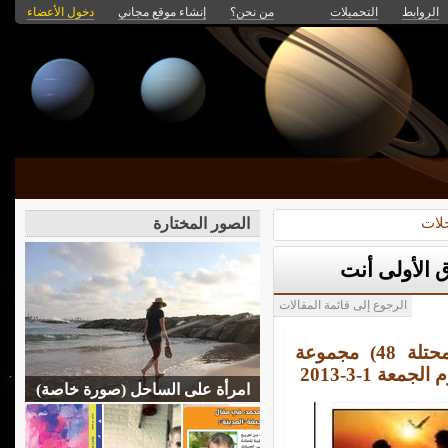
الروابط
التحميلات
من نحن؟
إنشاء موقع مجاني
دخول الأعضاء
لات
الصور المختارة
 الأولى أنت
الرجوع إلى قائمة المقالات
(فلسطين المحتلة 48) مجموعة
عة 1-3-2013
امرأة على الساحل (صورة خاصة)