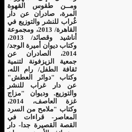
ومــن طقوس القهوة
المرة، صادران عن دار
غُراب للنشر والتوزيع في
القاهرة/ 2013، ومجموعة
أناشيد وقصائد/ 2013،
وكتاب ديوان أميرة الوجد/
2014، الصادران عن
جمعية الزيزفونة لتنمية
ثقافة الطفل/ رام الله،
وكتاب "دوائر العطش"
عن دار غراب للنشر
والتوزيع. وديوان "مزاج
غزة العاصف، 2014،
وكتاب "ملامح من السرد
المعاصر- قراءات في
القصة القصيرة جدا- دار