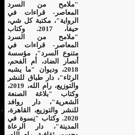
"ملامح من السرد
المعاصر- قراءات في
الرواية"، مكتبة كل شي،
حيفا، 2017. وكتاب
"ملامح من السرد
المعاصر- قراءات في
متنوع السرد"، مؤسسة
أنصار الضاد، أم الفحم،
2018، وديوان "ما يشبه
الرثاء"، دار طباق للنشر
والتوزيع، رام الله، 2019،
وكتاب "بلاغة الصنعة
الشعرية"، دار روافد
للنشر والتوزيع، القاهرة،
2020. وكتاب "نِسوة في
المدينة"، دار الرعاة
وجسور ثقافية، رام الله،