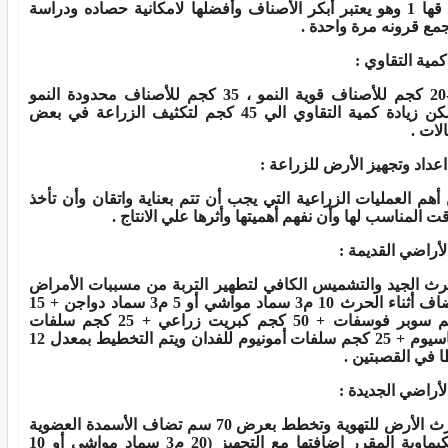
قها 1 وهو يعتبر أبكر الأصناف وأفضلها لامكانية حصاده ودراسة
جمع قرونه مرة واحدة
.
كمية التقاوي
:
20
كجم للأصناف قوية النمو ، 35 كجم للأصناف محدودة النمو
ويمكن زيادة كمية التقاوي الي 45 كجم لتكثيف الزراعة في بعض
الات
.
اعداد وتجهيز الأرض للزراعة
:
أهم العمليات الزراعية التي يجب أن تتم بعناية واتقان وأن تأخذ
قت المناسب لها وأن نفهم أهميتها وأثرها علي الانتاج
.
لأراضي القديمة
:
رث الجيد والتشميس الكافي لتطهير التربة من مسببات الأمراض
ف أثناء الحرث 10 م
3
سماد مواشي أو 5 م
3
سماد دواجن + 15
كجم سوبر فوسفات + 50 كجم كبريت زراعي + 25 كجم سلفات
بوتاسيوم + 25 كجم سلفات أمونيوم للفدان ويتم التخطيط بمعدل 12
 في القصبتين
.
لأراضي الجديدة
:
تحرث الأرض للتهوية وتخطط بعرض 70 سم تضاف الأسمدة العضوية
يماوية المقرر اضافتها مع التجهيز (20 م
3
سماد مواشي أو 10