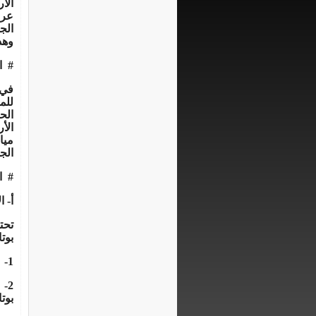
الأ
وهذا
#
ا
الح
الأ
ميا
الج
#
ا
أ‌- 
تحت
بوت
1-
2-
بوت