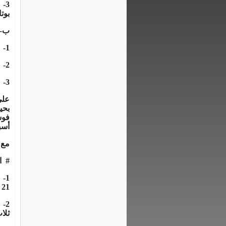
3-
بوت
ب‌-
1-
2-
3-
علي
بحي
أسب
مع 
#
ا
1-
21 يوما ثم بعد 15 يوما من الأولي
2-
ثلاث مرا