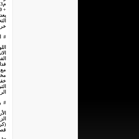
م
3
يعد
الت
خرا
#
ا
الل
الا
فدا
مخل
خفي
الت
الر
#
و
قصب