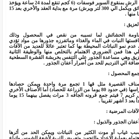
الرش بمنقوع السوبر فوسفات (6 كجم تنقع لمدة 24 ساعة ويؤخذ
الرائق ويكمل الي 300 لتر ويرش) مرة مع بداية العقد والأخري بعد 15
 منها
.
لعزيق
:
اومة الحشائش لما تسببه من نقص في المحصول وذلك
افستها النبات في الماء والغذاء وماتفرزه جذورها من مواد تؤدي
 عدم نمو النباتات المحيطة بها كما تعتبر عائلا للعديد من الآفات
ي هذا فمن الضروري الاهتمام بالتخلص منها والوظيفة الثانية
زيق وهي مساعدة الجذور علي التنفس بخربشة القشرة السطحية
اضافة الي الترديم للحد من أضرار أعفان الجذور
.
مع المحصول
:
الأصناف القصيرة مثل قها 1 تجمع مرة واحدة ويمكن حصادها
ودراسها (في حدود 80 يوما من الزراعة للحصاد) أما الأصناف الأخري
مثل كريم 7 فيتم جمع قرونه الجافه 3 مرات يفصل بينهما 15 يوما
د 3 أشهر تقريبا
.
لآفات المرضية
:
عفان الجذور والذبول
:
بب غياب أو موت الكثير من النباتات ويمكن الحد من أثرها
اهتمام بعملية الاعداد والتجهيز وتعريض التربة لأشعة الشمس واتباع