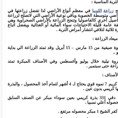
لتربة المناسبة
:
ح
زراعة
اللوبيا
في معظم أنواع الأراضي لذا تفضل زراعتها في
راضي متوسطة الخصوبة وباقي نوعية الأراضي التي لاتصلح لزراعة
صيل أخري كالفاصوليا وتنجح الزراعة بالأراضي الصحراوية وهي
ة عامة قليلة الاحتياجات سواء المائية أو الغذائية ويفضل اتباع
ة ثلاثية لتلافي انتشار أمراض التربة
.
ميعاد الزراعة
:
عروة صيفية من 15 مارس – 15 أبريل وقد تمتد الزراعة الي بداية
و
..
وة نيلية خلال يوليو وأغسطس وفي الأصناف المبكرة تمتد
راعة حتى سبتمبر
.
لأصناف
:
كريم 7 نموه قوي يحتاج لـ 4 أشهر لتمام أخذ المحصول ، والبذرة
ها كريمي بدون عين
.
دقي 331 بذرة كريمي بعين سوداء مبكر عن الصنف السابق
صوله أعلي نسبيا
.
كفر الشيخ 1 مبكر محصوله مرتفع
.