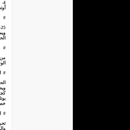
4-
أوت
#
-25
الح
#
من 
الو
#
ا
الح
ويضا
خطا
#
ا
والك