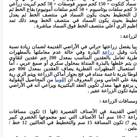
سماد كتكوت + 150 كجم سوبر فوسفات + 50 كجم كبريت زراعي
+ 50 كجم سلفات بوتاسيوم + 50 كجم سلفات أمونيوم) بقاع الخط ثم
ل التخطيط بحيث يكون السماد في منتصف الخط ثم يعدل
خطيط بحيث يكون السماد في منتصف الخط وبعد ذلك تمد
طيم الري أعلي منتصف الخط فوق السماد مباشرة
.
لزراعة
:
وبيا يفضل زراعتها حراتي في الأراضي القديمة لضمان زيادة نسبة
نبات وقبل
زراعة
البذرة وفي حالة عدم معاملتها بالمطهرات
الفطرية تعامل بالعقدين المناسب بمعدل 200 جم عقدين لتقاوي
ن يتم خلطها بالبذرة المنداة بمحلول سكري أو صمغ عربي ، أما
مع استعمال المطهرات الفطرية يضاف العقدين بمعدل 800 جم
وطا بتربة ناعمة منداه في فج بجوار أماكن الزراعة ويتم الري رية
فة علي الحامي ومن المعروف أن
اللوبيا
من المحاصيل البقولية
ي يرتفع فيها معدل تكوين العقد البكتيرية ويراعي أنه في الأراضي
ملية تكون الزراعة عفير
.
مسافات الزراعة
:
الأراضي القديمة في الأصناف القصيرة (قها 1) تكون مسافات
الزراعة 7-10 سم أما الأصناف التي نمو مجموعها الخضري كبير
(كريم 7) تكون المسافة 15 سم والتخطيط في الحالتين 12 خط /
تين
.