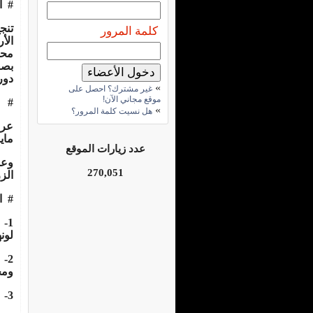
#
ا
تنج
كلمة المرور
الأ
محا
بصف
دور
»
غير مشترك؟ احصل على
موقع مجاني الآن!
#
»
هل نسيت كلمة المرور؟
ماي
عدد زيارات الموقع
وعر
270,051
الز
#
ا
1-
لون
2-
ومح
3-