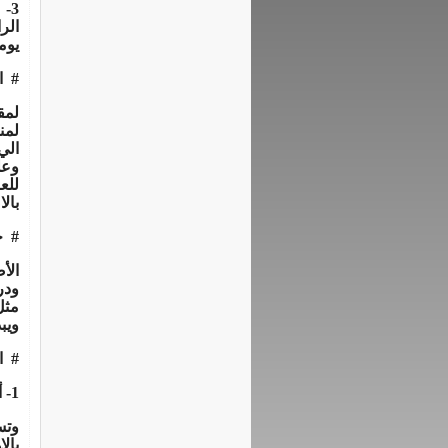
3-
يوما
#
ا
لمق
لمن
الي
وعل
للع
بال
#
ج
ويبدأ بع
#
ا
1-
أ
وتس
بال