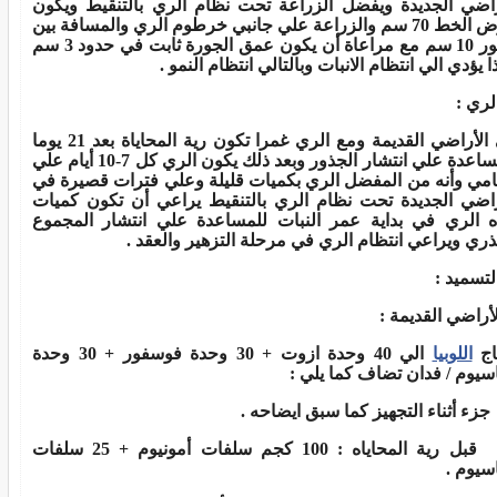
راضي الجديدة ويفضل الزراعة تحت نظام الري بالتنقيط ويكون
عرض الخط 70 سم والزراعة علي جانبي خرطوم الري والمسافة بين
الجور 10 سم مع مراعاة أن يكون عمق الجورة ثابت في حدود 3 سم
 يؤدي الي انتظام الانبات وبالتالي انتظام النمو
.
لري
:
في الأراضي القديمة ومع الري غمرا تكون رية المحاياة بعد 21 يوما
للمساعدة علي انتشار الجذور وبعد ذلك يكون الري كل 7-10 أيام علي
امي وأنه من المفضل الري بكميات قليلة وعلي فترات قصيرة في
راضي الجديدة تحت نظام الري بالتنقيط يراعي أن تكون كميات
ه الري في بداية عمر النبات للمساعدة علي انتشار المجموع
ذري ويراعي انتظام الري في مرحلة التزهير والعقد
.
لتسميد
:
الأراضي القديمة
:
اج
اللوبيا
الي 40 وحدة ازوت + 30 وحدة فوسفور + 30 وحدة
اسيوم / فدان تضاف كما يلي
:
جزء أثناء التجهيز كما سبق ايضاحه
.
قبل رية المحاياه : 100 كجم سلفات أمونيوم + 25 سلفات
اسيوم
.