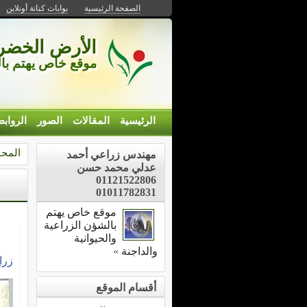
الصفحة الرئيسية
بوابات كنانة أونلاين
الأرض الخضراء
موقع خاص يهتم بالش
الرئيسية
المقالات
الصور
الرواب
المحا
مهندس زراعي أحمد
عدلي محمد حسن
01121522806
01011782831
موقع خاص يهتم
بالشؤن الزراعية
والحيوانية
والداجنة
»
زرا
أقسام الموقع