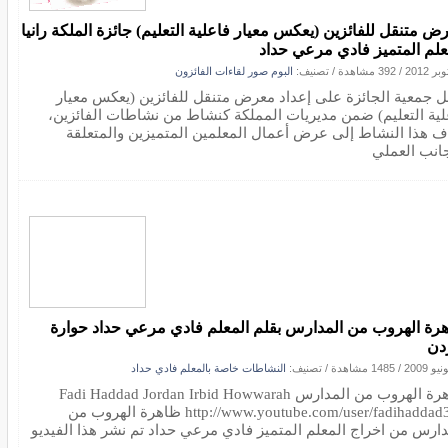
ض متنقل للفائزين (يعكس معيار فاعلية التعليم) جائزة الملكة رانيا
علم المتميز فادي مرعي حداد
/
392 مشاهدة
/ تصنيف:
البوم صور لقاءات الفائزون
ل جمعية الجائزة على إعداد معرض متنقل للفائزين (يعكس معيار
لية التعليم) ضمن مديريات المملكة كنشاط من نشاطات الفائزين،
ف هذا النشاط إلى عرض أعمال المعلمين المتميزين والمتعلقة
جانب العملي
رة الهروب من المدارس بقلم المعلم فادي مرعي حداد حوارة
ردن
/
1485 مشاهدة
/ تصنيف:
النشاطات خاصة بالمعلم فادي حداد
ظاهرة الهروب من المدارس Fadi Haddad Jordan Irbid Howwarah
http://www.youtube.com/user/fadihaddad333 ظاهرة الهروب من
دارس من اخراج المعلم المتميز فادي مرعي حداد تم نشر هذا الفيديو
س