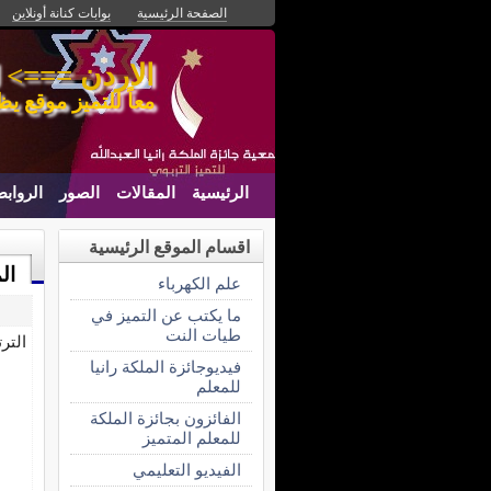
الصفحة الرئيسية
بوابات كنانة أونلاين
الاردن ===> ل
معاً للتميز موقع يظ
الرئيسية
المقالات
الصور
الرواب
اقسام الموقع الرئيسية
ال
علم الكهرباء
ما يكتب عن التميز في
طيات النت
التر
فيديوجائزة الملكة رانيا
للمعلم
الفائزون بجائزة الملكة
للمعلم المتميز
الفيديو التعليمي