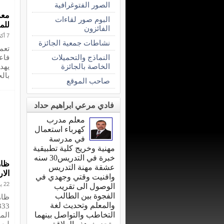
الصور الفتوغرافية
معر
البوم صور لقاءات
للم
الفائزون
7 أكتوبر 2012
نشاطات جمعية الجائزة
تعم
النماذج والتحميلات
فاع
الخاصة بالجائزة
يهد
بال
صاحب الموقع
فادي مرعي ابراهيم حداد
معلم مدرب
كهرباء استعمال
في مدرسة
مهنية وخريج كلية تطبيقية
خبرة في التدريس30 سنه
ظاه
عشقة مهنة التدريس
الا
وافنيت وقتي وجهدي في
22 يونيو 2009
الوصول الى تقريب
الفجوة بين الطالب
والمعلم وتحديث لغة
التخاطب والتواصل بينهما
الم
لي