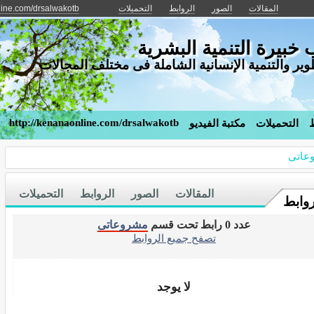
المقالات
الصور
الروابط
التحميلات
line.com/drsalwakotb
بيرة التنمية البشرية
وير والتنمية الإنسانية الشاملة فى مختلف المجالات
http://kenanaonline.com/drsalwakotb
ط
التحميلات
مكتبة الفيديو
عاتى
المقالات
الصور
الروابط
التحميلات
روابط
عدد 0 رابط تحت قسم
مشروعاتى
تصفح جميع الروابط
لا يوجد