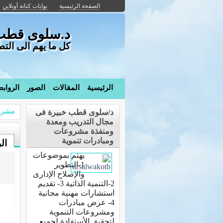
الصفحة الرئيسية
بوابات كنانة أونلاين
د.سلوى قطب خ
كل ما يهم الى التط
الرئيسية
المقالات
الصور
الرواب
مشرو
د/سلوى قطب خبيرة فى
مجال التدريب ومعدة
ومنفذة مشروعات
ومبادرات تنموية
ال
يهتم بموضوعات
1-التطوير
والإصلاح الإدارى
2-التنمية الذاتية 3- تقديم
استشارات مهنية مجانية
4- عرض مبادرات
ومشروعات التنموية
لتحقيق الأستفادة لجميع