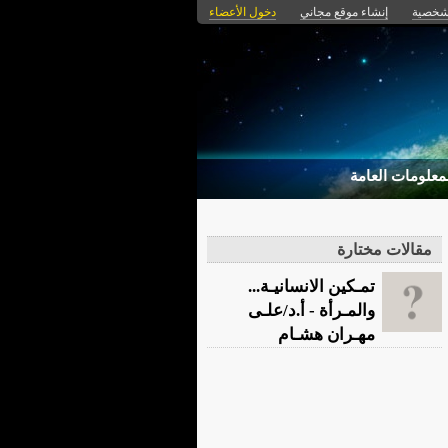
لشخصية
إنشاء موقع مجاني
دخول الأعضاء
معلومات العامة
مقالات مختارة
تمـكين الانسانيـة...
والمـرأة - أ.د/علـى
مهـران هشـام