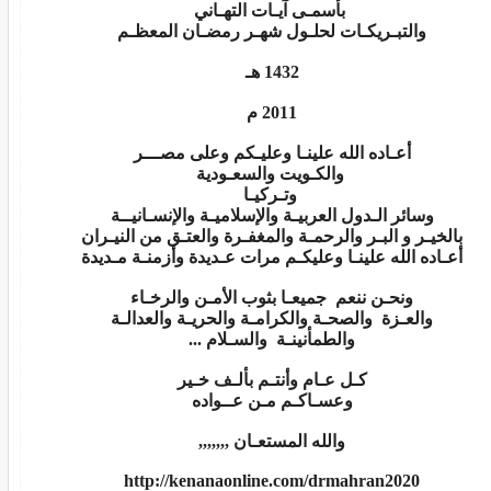
بأسمـى آيـات التهـاني
والتبـريكـات لحلـول شهـر رمضـان المعظـم
1432 هـ
2011 م
أعـاده الله علينـا وعليـكم وعلى مصـــر
والكـويت والسعـودية
وتـركيـا
وسائر الـدول العربيـة والإسلاميـة والإنسـانيــة
بالخيـر و البـر والرحمـة والمغفـرة والعتـق من النيـران
أعـاده الله علينـا وعليكـم مرات عـديدة وأزمنـة مـديدة
ونحـن ننعم جميعـا بثوب الأمـن والرخـاء
والعـزة والصحـة والكرامـة والحريـة والعدالـة
والطمأنينـة والسـلام ...
كـل عـام وأنتـم بألـف خـير
وعسـاكـم مـن عــواده
والله المستعـان ,,,,,,,
http://kenanaonline.com/drmahran2020