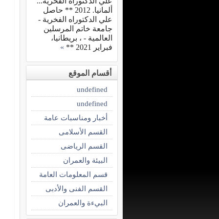
علي الدكتوراه الفخرية...
ألمانيا. 2012 ** حاصل
علي الدكتوراه الفخرية -
جامعة خاتم المرسلين
العالمية - ، بريطانيا،
فبراير 2021 **
»
أقسام الموقع
undefined
undefined
أخبار ومناسبات عامة
القسم الأسلامى
القسم الرياضى
البيئة والعمران
قسم المعلومات العامة
القسم الفنى والأدبى
البيءة والعمران