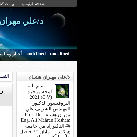
الصفحة الرئيسية
بوابات كنان
د/علي مهران
undefined
undefined
أخبار ومناس
القسم الفنى والأدبى
البيءة والعمر
القسم
د/على مهـران هشـام
......بسم الله.....
لمحة موجزة
(C.V) 2021
البروفيسور الدكتور
المهندس الشريف علي
مهران هشام . Prof. Dr.
Eng. Ali Mahran Hesham
## الدكتوراه من جامعة
هوكايدو.. اليابان ** حاصل