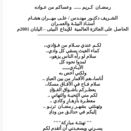
رمضـان كـريم ...... وعساكم من عـواده
الشـريف دكتـور مهنـدس / علـى مهــران هشـام
أستـاذ البيئـة والعمـران
الحاصل على الجائزة العالمية للإبداع البيئى – اليابان 2001م
------------------------------------------------
لكـم عندي سـلام من فـؤادي،،
كماء الغيث يسقي كل وادي..
سلام لو رآه الناس يزهو،،
لمدوا نحوه كل
الأيـادي,,,,,,
ولكني أخص به
أناسا،،هم الأقمار من بين العبادِ ..
سلام فـاح في الآفـاق مسكا،،
يعطـركم بأشـواق الفـؤادِ
لكم مني التحيـة والتهانيِ ..
معطـرة بأزهـارِ وكادي ..
وتهنئتي بشهـر رمضـان ترنـو ..
إليكم في حدائـق من ودادِ
"" تهنئـة مباركة"""
يسـرني ويسعـدني أن أتقدم لكم