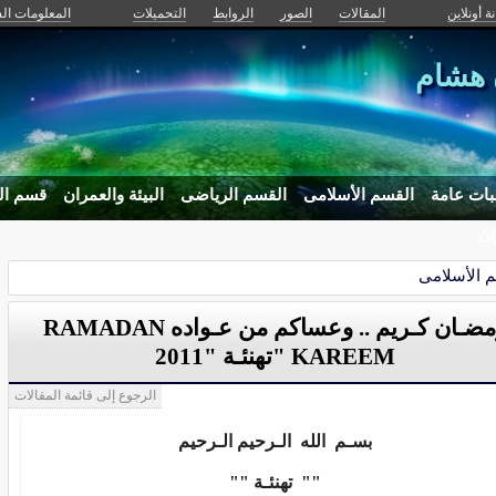
ة أونلاين
المقالات
الصور
الروابط
التحميلات
المعلومات ا
 هشام
بات عامة
القسم الأسلامى
القسم الرياضى
البيئة والعمران
قسم ال
ان
 الأسلامى
رمضـان كـريم .. وعساكم من عـواده RAMADAN
KAREEM "تهنئـة "2011
الرجوع إلى قائمة المقالات
بسـم الله الـرحيم الـرحيم
"" تهنئـة ""