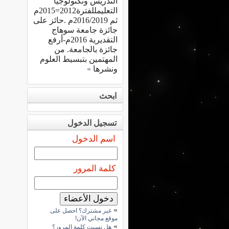
التدريس وتكنولوجيا
التعليمللفترة2012=2015م
ثم 2016/2019م .حائز على
جائزة جامعة سوهاج
التقديرية 2016م-أرفع
جائزة بالجامعة. من
المهتمين بتبسيط العلوم
ونشرها
»
ابحث
تسجيل الدخول
اسم الدخول
كلمة المرور
»
غير مشترك؟ احصل على
موقع مجاني الآن!
»
هل نسيت كلمة المرور؟