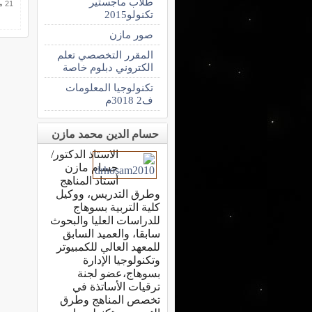
طلاب ماجستير
21 مارس 2015
تكنولو2015
صور مازن
المقرر التخصصي تعلم
الكتروني دبلوم خاصة
تكنولوجيا المعلومات
ف2 3018م
حسام الدين محمد مازن
الاستاذ الدكتور/
حسام مازن
أستاذ المناهج
وطرق التدريس، ووكيل
كلية التربية بسوهاج
للدراسات العليا والبحوث
سابقا، والعميد السابق
للمعهد العالي للكمبيوتر
وتكنولوجيا الإدارة
بسوهاج،عضو لجنة
ترقيات الأساتذة في
تخصص المناهج وطرق