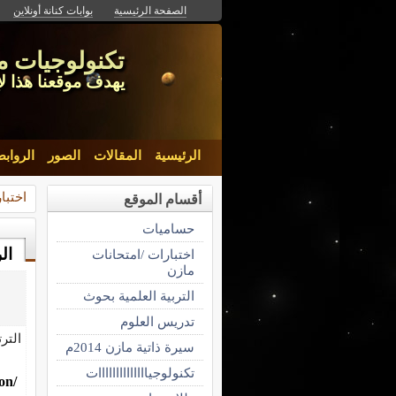
الصفحة الرئيسية
بوابات كنانة أونلاين
تكنولوجيات م
يهدف موقعنا هذا لإ
الرئيسية
المقالات
الصور
الرواب
اختبا
أقسام الموقع
حساميات
ال
اختبارات /امتحانات
مازن
التربية العلمية بحوث
تدريس العلوم
التر
سيرة ذاتية مازن 2014م
تكنولوجياااااااااااااات
/kenanaonline.com/technoformation