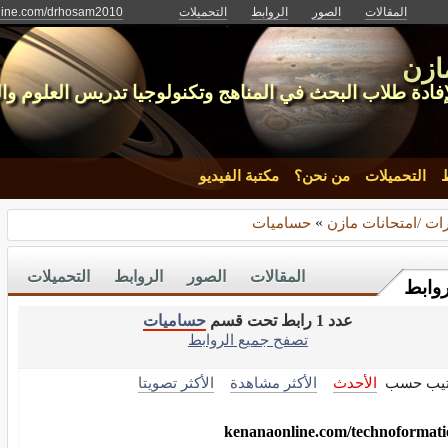
المقالات
الصور
الروابط
التحميلات
nline.com/drhosam2010
ازن
فادة طلاب البحث في المناهج وتكنولوجيا تدريس العلوم وال
ط
التحميلات
من نحن؟
مكتبة الفيديو
رات /امتحانات مازن
»
حساميات
المقالات
الصور
الروابط
التحميلات
روابط
عدد 1 رابط تحت قسم
حساميات
تصفح جميع الروابط
تيب حسب
الأحدث
الأكثر مشاهدة
الأكثر تصويتا