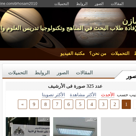
المقالات
الصور
الروابط
التحميلات
nline.com/drhosam2010
ازن
فادة طلاب البحث في المناهج وتكنولوجيا تدريس العلوم وال
ط
التحميلات
من نحن؟
مكتبة الفيديو
المقالات
الصور
الروابط
التحميلات
صور
عدد 325 صورة فى الأرشيف
تيب حسب
الأحدث
الأكثر مشاهدة
الأكثر تصويتا
»
9
8
7
6
5
4
3
2
1
ر
تكبير
تكبير