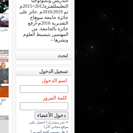
التدريس وتكنولوجيا
التعليمللفترة2012=2015م
ثم 2016/2019م .حائز على
جائزة جامعة سوهاج
التقديرية 2016م-أرفع
جائزة بالجامعة. من
مازن 
المهتمين بتبسيط العلوم
ونشرها
»
تكبي
ابحث
تسجيل الدخول
اسم الدخول
كلمة المرور
تابع
ال
تكبي
»
غير مشترك؟ احصل على
موقع مجاني الآن!
»
هل نسيت كلمة المرور؟