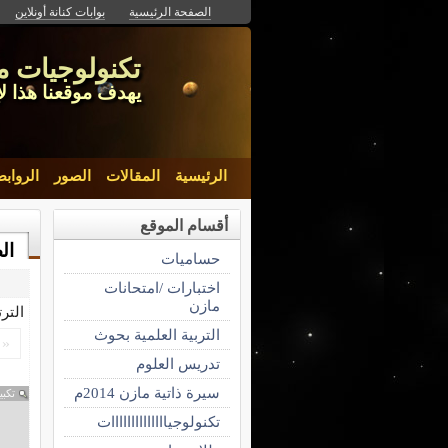
الصفحة الرئيسية
بوابات كنانة أونلاين
تكنولوجيات م
يهدف موقعنا هذا لإ
الرئيسية
المقالات
الصور
الرواب
أقسام الموقع
ال
حساميات
اختبارات /امتحانات
مازن
التر
التربية العلمية بحوث
«
تدريس العلوم
سيرة ذاتية مازن 2014م
تكبي
تكنولوجياااااااااااااات