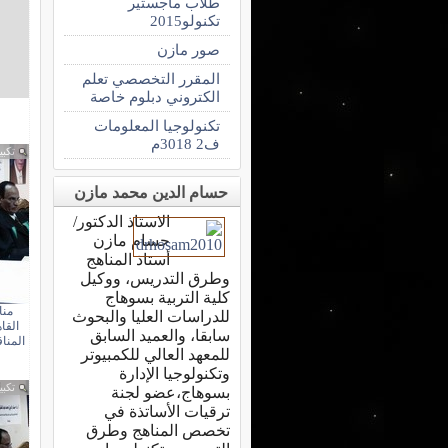
طلاب ماجستير
تكنولو2015
صور مازن
المقرر التخصصي تعلم
الكتروني دبلوم خاصة
تكنولوجيا المعلومات
ف2 3018م
تكبي
حسام الدين محمد مازن
الاستاذ الدكتور/
حسام مازن
أستاذ المناهج
وطرق التدريس، ووكيل
كلية التربية بسوهاج
منا
للدراسات العليا والبحوث
القا
سابقا، والعميد السابق
المناقشة
للمعهد العالي للكمبيوتر
وتكنولوجيا الإدارة
تكبي
بسوهاج،عضو لجنة
ترقيات الأساتذة في
تخصص المناهج وطرق