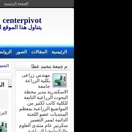
الصفحة الرئيسية
centerpivot
يتناول هذا الموقع
الرئيسية
المقالات
الصور
الرواب
الخض
م جمعة محمد عطا
مهندس زراعى
بكلية الزراعة
ال
جامعة
الاسكندرية مدير محطة
البحوث الزراعية التابعة
للكلية كاتب لكثير من
المواضيع الزراعية بمعظم
التر
المنتديات عضو اللجنة
الدائمة لممر التعمير
سكرتير عام منتدى العلوم
والتكنولوجيا الزراعية