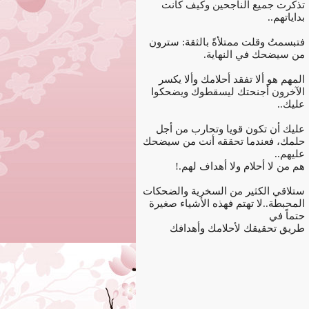
تذكرت جميع الناجحين وكيف كانت
بداياتهم..
فتبسمتُ وقلت ممتلأةً بالثقة: سترون
من سيضحك في النهاية.
المهم هو ألا تفقد أحلامك وألا يكسر
الآخرون أجنحتك ليسقطوك ويضحكوا
عليك..
عليك أن تكون قويا وتحارب من أجل
حلمك، فعندما تحققه أنت من سيضحك
عليهم..
هم من لا أحلام ولا أهداف لهم.!
ستلاقي الكثير من السخرية والضحكات
المحبطة..لا تهتم فهذه الأشياء صغيرة
حتماً في
طريق تحقيقك لأحلامك وأهدافك