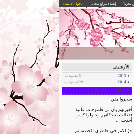
 نحن؟
إنشاء موقع مجاني
دخول الأعضاء
ـــانـــى
ازهر"
الأرشيف
◂ 2015
8 تحميلات
◂ 2014
26 تحميلات
الـــحلم ... والسـخـرية
سخروا مني!
أخبرتهم بأن لي طموحات عالية
فتعالت ضحكاتهم وحاولوا كسر
أجنحتي..
حزّ الأمر في خاطري للحظة، ثم