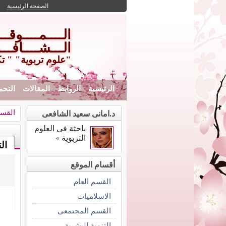
الصفحة الرئيسية
الــــمــــوقـ
الـــشــــافـــ
"علوم تربوية" " ت
الرئيسية
الروابط
المقالات
التحم
القس
د.امانى سعيد الشافعى
باحثة فى العلوم
التربوية
»
ال
أقسام الموقع
القسم العام
الاسلاميات
القسم المجتمعى
التنمية البشرية