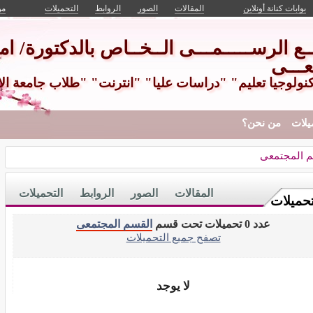
بوابات كنانة أونلاين
المقالات
الصور
الروابط
التحميلات
من
ـــع الرســـــمـــى الــخــاص بالدكتورة/ امـ
عـــى
كنولوجيا تعليم" "دراسات عليا" "انترنت" "طلاب جامعة ال
يلات
من نحن؟
م المجتمعى
المقالات
الصور
الروابط
التحميلات
تحميلات
عدد 0 تحميلات تحت قسم
القسم المجتمعى
تصفح جميع التحميلات
لا يوجد