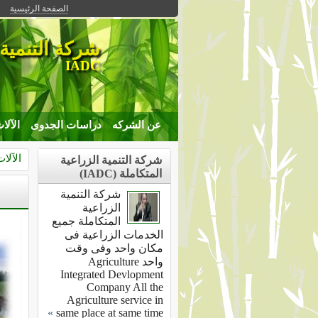
الصفحة الرئيسية
شركة التنمية 
IADC
عن الشركه
دراسات الجدوى
الآلا
الآلا
شركة التنمية الزراعية
المتكاملة (IADC)
شركة التنمية
الزراعية
المتكاملة جميع
الخدمات الزراعية فى
مكان واحد وفى وقت
واحد Agriculture
Integrated Devlopment
Company All the
Agriculture service in
»
same place at same time