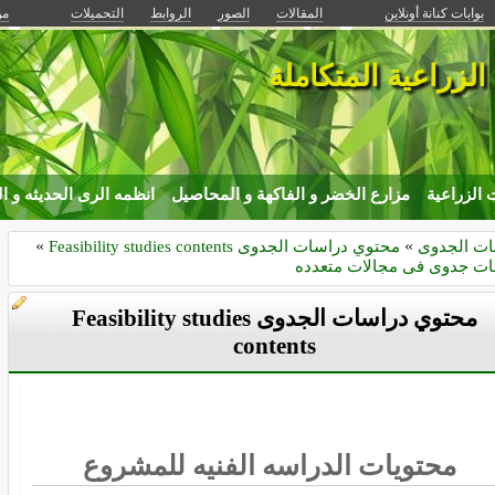
بوابات كنانة أونلاين
المقالات
الصور
الروابط
التحميلات
من
الزراعية المتكاملة
ت الزراعية
مزارع الخضر و الفاكهة و المحاصيل
انظمه الرى الحديثه و ا
ات الجدوى
»
محتوي دراسات الجدوى Feasibility studies contents
»
ات جدوى فى مجالات متعدده
محتوي دراسات الجدوى Feasibility studies
contents
محتويات الدراسه الفنيه للمشروع