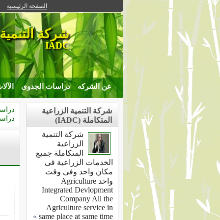
الصفحة الرئيسية
شركة التنمية 
IADC
عن الشركه
دراسات الجدوى
الآلا
دراس
شركة التنمية الزراعية
دراس
المتكاملة (IADC)
شركة التنمية
الزراعية
المتكاملة جميع
الخدمات الزراعية فى
مكان واحد وفى وقت
واحد Agriculture
Integrated Devlopment
Company All the
Agriculture service in
»
same place at same time