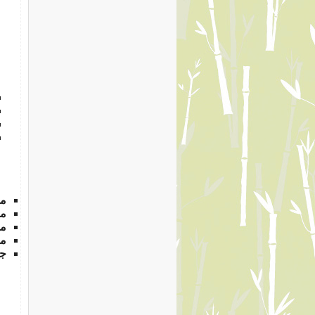
م
من
م
من
جه