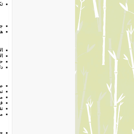
تك
جد
هي
ال
ال
حد
دل
صا
نس
مع
فت
نق
مع
جد