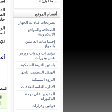
إسماعيل)
»
اسم
الد
أقسام الموقع
الط
جام
تصريحات قيادات الجهاز
الو
الصحافة والمواقع
للم
الاليكترونية
إجتماعيات العاملين
للإ
بالجهاز
مؤتمرات وندوات وورش
أعد
عمل ودورات
باحثين الثروة السمكية
الهيكل التنظيمى للجهاز
إش
مد
الثروة السمكية
الادارة العامة للعلاقات
المص
المقيدين علي درجة
ال
الدكتوراه
قوانين وقرارات