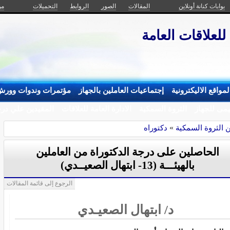
بوابات كنانة أونلاين
المقالات
الصور
الروابط
التحميلات
من
 للعلاقات العامة
مواقع الاليكترونية
إجتماعيات العاملين بالجهاز
مؤتمرات وندوات وورش
يمى للجهاز
الثروة السمكية
الادارة العامة للعلاقات
المقيدين علي درج
ن الثروة السمكية
»
دكتوراه
الحاصلين على درجة الدكتوراة من العاملين
بالهيئـــة (13- ابتهال الصعيــدي)
الرجوع إلى قائمة المقالات
د/ ابتهال الصعيـدي