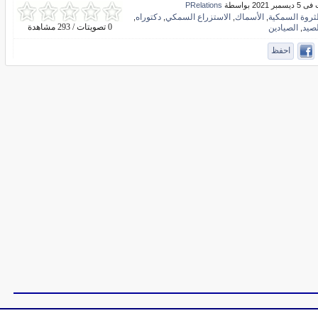
ر 2021 بواسطة
PRelations
لثروة السمكية
الأسماك
الاستزراع السمكي
دكتوراه
,
,
,
,
0 تصويتات / 293 مشاهدة
لصيد
الصيادين
,
احفظ