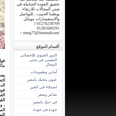
تحقيق الجودة الشاملة فى
شتى المجالات للارتقاء
بوطننا الحبيب ، للتواصل
والاستفسارات موبايل
01276238769 //
01281600291
»
/nnng75@hotmailcom
أقسام الموقع
الدور الحيوى للإخصائى
النفسى فى شتى
فوا
المجال
ماك
أمانى وطموحات
يعد
عيون بتحبك يامصر
الت
الد
اصدقاء فى الخير
فوز
شاعر وشعر
الف
الق
فى حبك يامصر
، و
جودة فى جودة
الم
الت