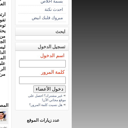
بسمة اخلاص
العص
احدث نكتة
ارت
مبروك قلبك ابيض
تفو
توص
يحت
ابحث
من
الج
تسجيل الدخول
ليس
الد
اسم الدخول
الم
على
الر
كلمة المرور
مرت
»
غير مشترك؟ احصل على
موقع مجاني الآن!
»
هل نسيت كلمة المرور؟
المص
عدد زيارات الموقع
نشرت فى 13 يوني