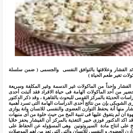
ئد الفشار وعلاقتها بالتوافق النفسى والجسمى ( ضمن سلسلة
ولات تغير طعم الحياة )
 الفشار واحداً من الماكولات غير الدسمة وغير المكلفة وسريعة
حضير من أحد الماكولات الهامة فى حياة الافراد فقد أثبتت أحدى
راسات الحديثة بالمركز القومى للبحوث بالقاهرة ، وقد ذكر الدكتور
ى الشوبكى بإن من نتائج أحدى الدراسات الهامة التى تسرد أهمية
شار منها أنة يحفظ التوازن العضوى والنفسى للانسان وانة يوازى
هوة ان لم يتفوق عليها فى تنبية المخ من حيث خلوة من أى منبهات
قد اكد الدكنور فوزى خبير التغذية بالمركز أن الفيشار يحفز خلايا
خ على
انتاج مادة السيروتونين وهى المسؤوله عن الحفاظ على
وازن العضوي و
النفسي للانسان
والتى التي تعد من اهم الموصلات