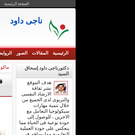
الصفحة الرئيسية
ناجى داود
الرئيسية
المقالات
الصور
الرواب
ماكول
دكتورناجى داود إسحاق
السيد
ف
هدف الموقع
نشر ثقافة
الارشاد النفسى
والتربوى لدى الجميع من
خلال تنمية مهارات
سيكولوجيا التعامل مع
الاخرين ، للوصول إلى
جودة نوعية فى الحياة مما
ينعكس على جودة العملية
التعليمية مما يساهم فى