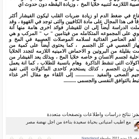
بية الللازمه لتنبيه
خلايا المخ ، وزيادة اليقظه دون حدوث اي
فاع في ضغط الدم او
زيادة ضربات القلب ليكون الفيشار أكثر
قاً فى هذا المجال
على مادة الكافيين والتى توجد
في القهوة ، وقد
لت الدراسة أيضاً إلى ان للفيشار فوائد اخرى هامة منها أنة
وي على المجموعه المتكامله من فيتامين " ب " المركب و هي
اهم العناصر الغذائية لسلامه الموصلات العصبية في المخ و
هاز العصبي في كل الجسم
، كما يحتوى أيضاً على كمية من
ت بقليلة من البروتين و
الاحماض الامينيه اللازمه لتجدد
الخلايا
اخلية لجسم الانسان و خاصه
خلايا المخ ، وبذلك يعد الفيشار من
اكولات التى تنشط الذاكرة وهام بانسبة للطلاب ، كما انة يعمل
 توازن الجسم ، كذلك يستخدم كاحدى الماكولات التى تفيد
جيم الصحى والمفيد ............... إلى اللقاء مع مقال أخر غذاء
بط بالتوافق النفسى والجسمى ..........
در
: نتائج دراسات واطلاعات وتصفحات متعددة
مع اطيب امنياتى بحياة سعيدة بناءة من اجل نهضة مصر
و 2011 بواسطة
Nagydaoud