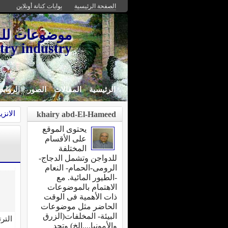
الصفحة الرئيسية
بوابات كنانة أونلاين
try industry
الرئيسية
المقالات
الصور
الرواب
الانزيما
khairy abd-El-Hameed
يحتوى الموقع
على الأقسام
المختلفة
للدواجن وتشمل الدجاج-
الرومى-الحمام- النعام
-الطيور المائية. مع
الاهتمام بالموضوعات
ذات الأهمية فى الوقت
الحاضر مثل موضوعات
البيئة- المخلفات(الزرق
التر
والأمونيا....الخ) وتجد