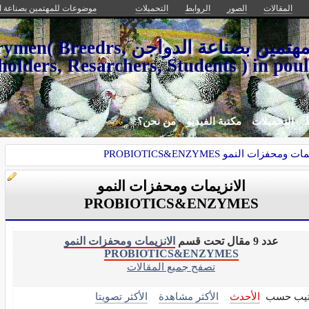
المقالات
الصور
الروابط
التحميلات
موضوعات للمهتمين بصناعة ا
موضوعات للمهتمين بصناعة الدواجن
olders, Resarchers, Students ) in poul
ط
التحميلات
مكتبة الفيديو
من نحن؟
ت ومحفزات النمو PROBIOTICS&ENZYMES
الانزيمات ومحفزات النمو
PROBIOTICS&ENZYMES
عدد 9 مقال تحت قسم
الانزيمات ومحفزات النمو
PROBIOTICS&ENZYMES
تصفح جميع المقالات
تيب حسب
الأحدث
الأكثر مشاهدة
الأكثر تصويتا