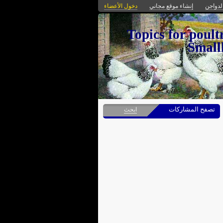
لدواجن
إنشاء موقع مجاني
دخول الأعضاء
 Topics for poultrymen( Breedrs,
Smallh
تصفح المشاركات
ابحث