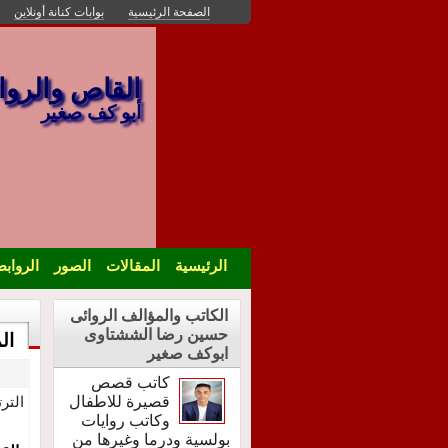
الصفحة الرئيسية
بوابات كنانة أونلاين
القاص والرو
أبو كف صغير
الرئيسية
المقالات
الصور
الرواب
الكاتب والمؤالف الروائى
حسين رضا الششتاوى
ال
ابوكف صغير
كاتب قصص
قصيرة للاطفال
التر
وكاتب روايات
بولسية ودرما وغيرها من