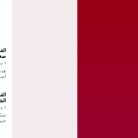
الق
صغي
3 يونيو 2021
هذه
اصب
الق
الش
3 يونيو 2021
تحك
حتي