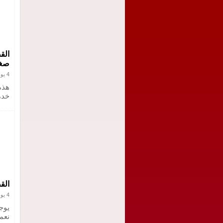
الق
صغي
4 يونيو 2021
هذه
خدم
الق
4 يونيو 2021
يوج
نعم