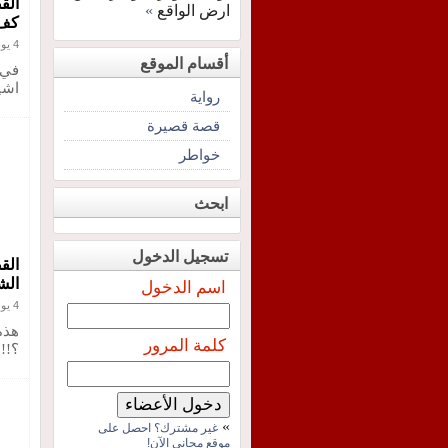
الق
ارض الواقع
»
كف 
4 يونيو 2021
أقسام الموقع
في 
اشي
رواية
قصة قصيرة
خواطر
ابحث
تسجيل الدخول
الش
اسم الدخول
4 يونيو 2021
هذه
كلمة المرور
؟!!
»
غير مشترك؟ احصل على
موقع مجاني الآن!