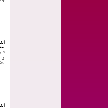
الق
صغي
3 يونيو 2021
كان
يحك
الق