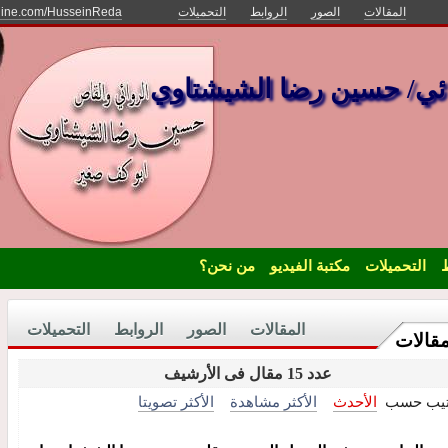
المقالات
الصور
الروابط
التحميلات
nline.com/HusseinReda
ائي/ حسين رضا الشيشتاوي
ط
التحميلات
مكتبة الفيديو
من نحن؟
المقالات
الصور
الروابط
التحميلات
مقالات
عدد 15 مقال فى الأرشيف
تيب حسب
الأحدث
الأكثر مشاهدة
الأكثر تصويتا