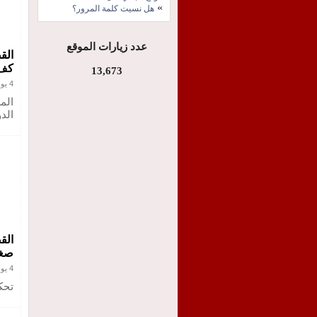
»
هل نسيت كلمة المرور؟
عدد زيارات الموقع
الق
كف 
13,673
4 يونيو 2021
الم
الدو
الق
صغي
4 يونيو 2021
تحك