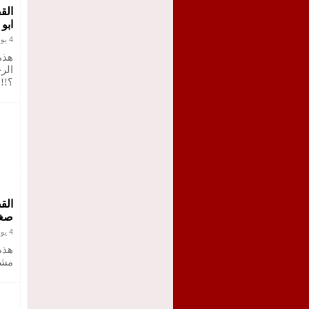
الق
ابو
4 يونيو 2021
هذه
الر
؟!!
الق
صغي
4 يونيو 2021
هذه
مشك