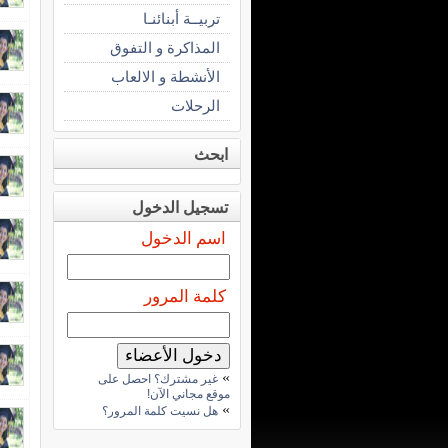
تربيــة أبنائنـا
المذاكرة و التفوق
الأنشطة و الالعاب
الرحلات
ابحث
تسجيل الدخول
اسم الدخول
كلمة المرور
»
غير مشترك؟ احصل على
موقع مجاني الآن!
»
هل نسيت كلمة المرور؟