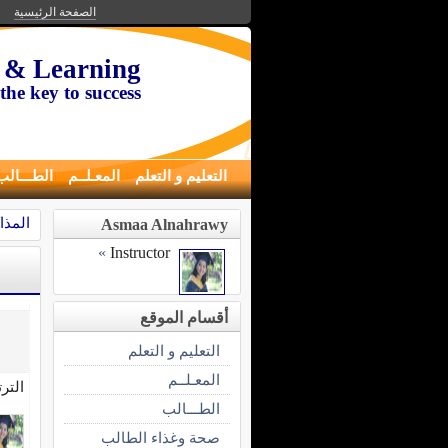
الصفحة الرئيسية
 & Learning
the key to success
التعليم و التعلم
المعـلــم
الطـــالب
المذا
Asmaa Alnahrawy
»
Instructor
أقسام الموقع
التعليم و التعلم
المعـلــم
التر
الطـــالب
صحة وغذاء الطالب