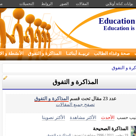
بوابات كنانة أونلاين
المقالات
الصور
الروابط
التحميلات
من
Education
Education is 
صحة وغذاء الطالب
تربيــة أبنائنـا
المذاكرة و التفوق
الأنشطة و الا
كرة و التفوق
المذاكرة و التفوق
عدد 23 مقال تحت قسم
المذاكرة و التفوق
تصفح جميع المقالات
تيب حسب
الأحدث
الأكثر مشاهدة
الأكثر تصويتا
المذاكرة الصحيحة
19 نوفمبر 2011
/
2996 مشاهدة
/ تصنيف:
المذاكرة و التفوق