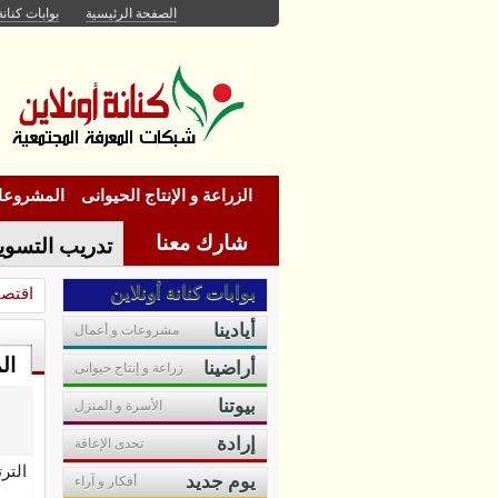
الصفحة الرئيسية
بوابات كنانة
الزراعة و الإنتاج الحيوانى
المشروعات
شارك معنا
تدريب التسويق
المعرفة على
بوابات كنانة أونلاين
اقتصا
أيادينا
صفحات كنانة
مشروعات و أعمال
ال
أراضينا
زراعة و إنتاج حيوانى
أونلاين
بيوتنا
الأسرة و المنزل
إرادة
تحدى الإعاقة
التر
يوم جديد
أفكار و آراء