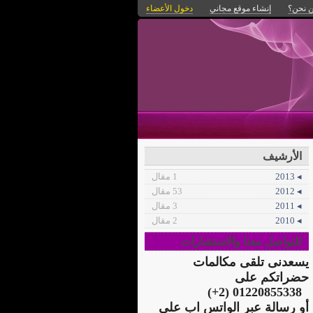
 نحن؟
إنشاء موقع مجاني
دخول الأعضاء
الأرشيف
◂ 2013
1 مقال
◂ 2012
53 مقال
◂ 2011
3 مقال
◂ 2010
2 مقال
للتواصل معنا والاستشارات
يسعدنى تلقى مكالمات
حضراتكم على
01220855338 (2+)
أو رسالة عبر الواتس اب على