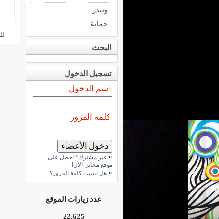
ويندز
حماية
للفو
البحث
تسجيل الدخول
اسم الدخول
كلمة المرور
»
غير مشترك؟ احصل على
موقع مجاني الآن!
»
هل نسيت كلمة المرور؟
عدد زيارات الموقع
22,625