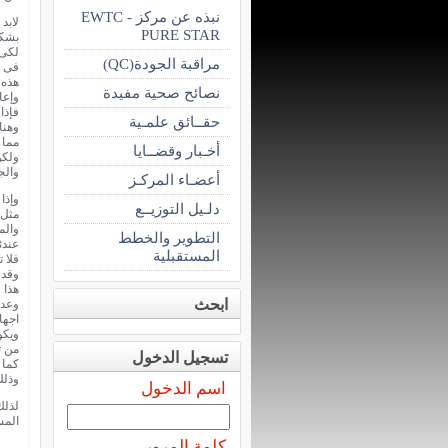
نبذه عن مركز EWTC -
لابد
PURE STAR
بشكل
لكى 
مراقبة الجودة(QC)
فى ا
هذه 
نصائح صحية مفيدة
وإعا
فإذا
حقــائق علمـية
وهنا
مما 
أخـبار وقضــايا
ولكن
والج
أعضـاء المركـز
وإذا
دلـيل التوزيــع
مثل 
والم
التطوير والخطط
عندئ
المستقبلية
فلا 
وقد 
هذا 
ابحث
وعدم
اجها
ويكو
من ت
تسجيل الدخول
كما 
وذلك
اسم الدخول
لذلك
المس
كلمة المرور