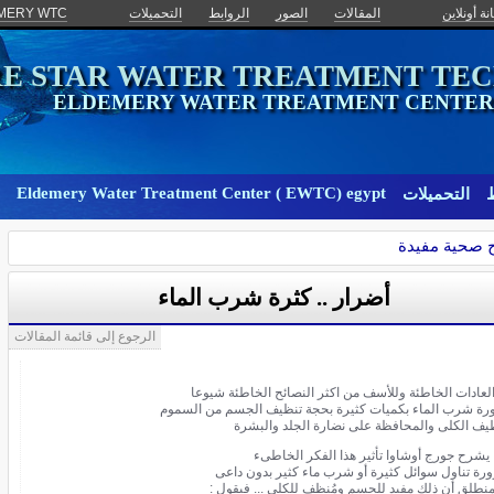
نة أونلاين
المقالات
الصور
الروابط
التحميلات
MERY WTC
E STAR WATER TREATMENT TE
ELDEMERY WATER TREATMENT CENTER ( 
Eldemery Water Treatment Center ( EWTC) egypt
ط
التحميلات
 صحية مفيدة
أضرار .. كثرة شرب الماء
الرجوع إلى قائمة المقالات
لعادات الخاطئة وللأسف من اكثر النصائح الخاطئة شيوعا
ة شرب الماء بكميات كثيرة بحجة تنظيف الجسم من السموم
يف الكلى والمحافظة على نضارة الجلد والبشرة
 يشرح جورج أوشاوا تأثير هذا الفكر الخاطىء
رة تناول سوائل كثيرة أو شرب ماء كثير بدون داعى
نطلق أن ذلك مفيد للجسم ومُنظف للكلى ... فيقول :