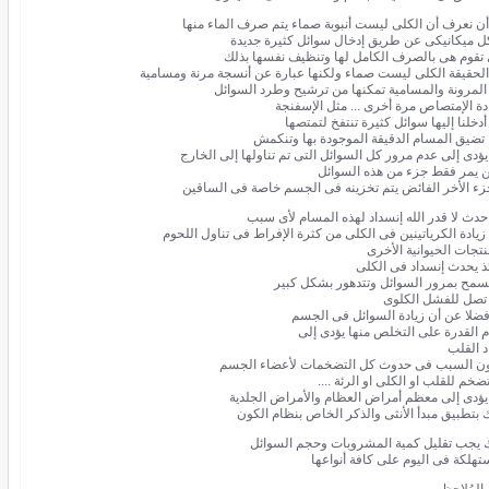
 أن نعرف أن الكلى ليست أنبوبة صماء يتم صرف الماء منها
 ميكانيكى عن طريق إدخال سوائل كثيرة جديدة
تقوم هى بالصرف الكامل لها وتنظيف نفسها بذلك
لحقيقة الكلى ليست صماء ولكنها عبارة عن أنسجة مرنة ومسامية
المرونة والمسامية تمكنها من ترشيح وطرد السوائل
دة الإمتصاص مرة أخرى ... مثل الإسفنجة
 أدخلنا إليها سوائل كثيرة تنتفخ لتمتصها
 تضيق المسام الدقيقة الموجودة بها وتنكمش
يؤدى إلى عدم مرور كل السوائل التى تم تناولها إلى الخارج
 يمر فقط جزء من هذه السوائل
زء الأخر الفائض يتم تخزينه فى الجسم خاصة فى الساقين
 حدث لا قدر الله إنسداد لهذه المسام لأى سبب
زيادة الكرياتينين فى الكلى من كثرة الإفراط فى تناول اللحوم
نتجات الحيوانية الأخرى
ذ يحدث إنسداد فى الكلى
تسمح بمرور السوائل وتتدهور بشكل كبير
تصل للفشل الكلوى
فضلا عن أن زيادة السوائل فى الجسم
 القدرة على التخلص منها يؤدى إلى
د القلب
ن السبب فى حدوث كل التضخمات لأعضاء الجسم
ضخم للقلب او الكلى او الرئة ....
يؤدى إلى معظم أمراض العظام والأمراض الجلدية
 بتطبيق مبدأ الأنثى والذكر الخاص بنظام الكون
 يجب تقليل كمية المشروبات وحجم السوائل
تهلكة فى اليوم على كافة أنواعها