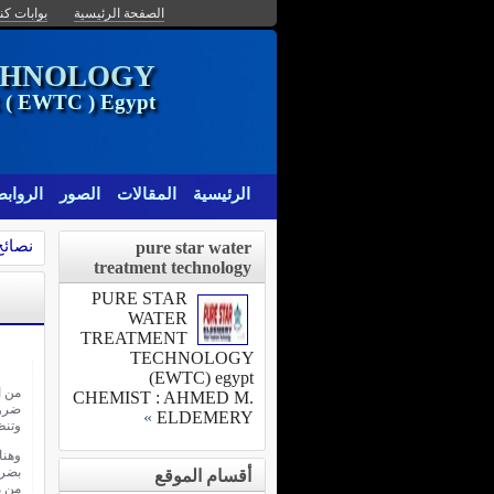
الصفحة الرئيسية
بوابات كنا
CHNOLOGY
EWTC ) Egypt
الرئيسية
المقالات
الصور
الرواب
نصائح
pure star water
treatment technology
PURE STAR
WATER
TREATMENT
TECHNOLOGY
(EWTC) egypt
من ا
CHEMIST : AHMED M.
ضرور
»
ELDEMERY
وتنظ
وهنا
بضرو
أقسام الموقع
من م