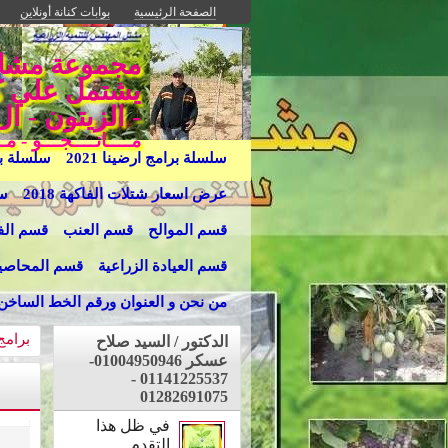
الصفحة الرئيسية
بوابات كنانة أونلاين
يشتمل علي كل 
- الزيتون - ال
مــــانــــجـــو - 
سلسلة برامج ارضينا 2021
سلسلة برا
عرض اسعار شتلات الفاكهة 2018
سل
قسم الموالح
قسم العنب
قسم الفا
قسم العيادة الزراعية
قسم المحاصي
من نحن و العنوان ورقم الخط الساخن
برامج 
الدكتور / السيد صلاح
عسكر 01004950946-
01141225537 -
01282691075
في ظل هذا
التقدم