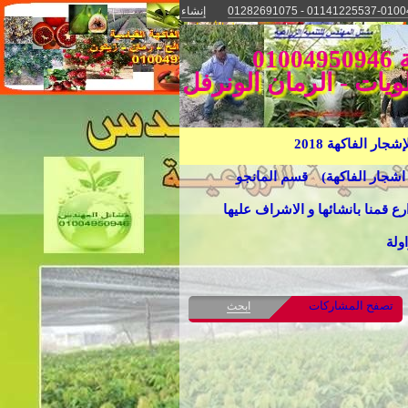
إنشاء
موقع مجاني
دخول الأعضاء
مجموعة مشاتل المهندس السيد عسكر للتنمية الزراعية 01004950946
ويات - الرمان الونرفل
ار الفاكهة 2018
اشجار الفاكهة)
قسم المانجو
رع قمنا بانشائها و الاشراف عليها
ولة
تصفح المشاركات
ابحث