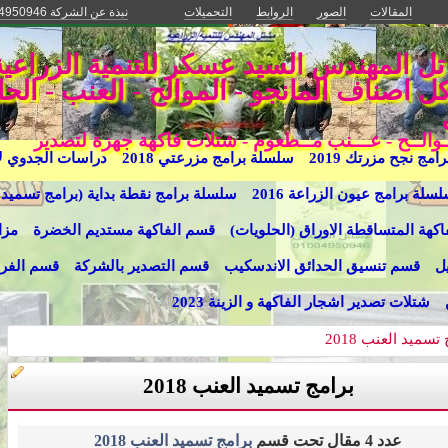
المقالات
الصور
الروابط
التحميلات
نبذة عن الشركة 01004950946-01141225537 - 01282691075
اصناف المانجو - الموالح - العنب - الحل
مــوالــح - عـــنب مــطعوم - شتلات فاكهة جهزة لتصدير
مج نجح مزرتك 2019
سلسلة برامج مزرعتي 2018
دراسات الجدوي لإشج
سلة برامج عيون الزراعة 2016
سلسلة برامج نقطة بداية (برامج تسميد 
كهة المتساقطة الاوراق (الحلويات)
قسم الفاكهة مستديم الخضرة
مزا
ل
قسم تنسيق الحدائق الاندسكيب
قسم التصدير بالشركة
قسم الفرا
شتلات تصدير اشجار الفاكهة و الزينة 2023
تسميد العنب 2018
برامج تسميد العنب 2018
عدد 4 مقال تحت قسم
برامج تسميد العنب 2018