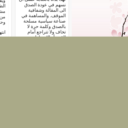
ويق
نسهم في عودة الصدق
الظ
الى المقالة وشفافية
مشر
الموقف. والمساهمة في
من 
صناعة سياسية مسلحة
وحا
بالصدق وكلمة حرة لا
تخاف ولا تتراجع أمام
انت
القمع أو الاضطهاد ،
وشا
بمساعدة الأحرار
الش
المؤمنين بالله الواحد
ومن
القهار.
»
الدن
وكا
الأ
الك
الس
منه
حدي
اخت
الإ
ثم 
يجب
فبا