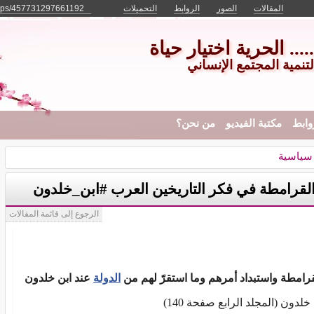
المقالات
الصور
الروابط
التحميلات
ups/457731297661192/
... الحرية اختيار حياة
نمية المجتمع الإنساني
وابط
مكتبة الفيديو
من نحن؟
سياسية
لقرامطة في فكر التاريخين العرب #ابن_خلدون
الرجوع إلى قائمة المقالات
قرامطة واستبداد أمرهم وما استقرّ لهم من
الدولة
عند ابن خلدون
خلدون (المجلد الرابع صفحة 140)