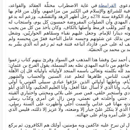
عوى
القرامطة
في غاية الاضطراب مختلّة العقائد والقواعد،
فية للشرائع والإسلام في الكثير من مزاعمهم، وأوّل من قام بها
بسواد الكوفة سنة 278ه رجل أظهر الزهد والتقشّف، وزعم أنه يدعو
 المهدي وأن الصلوات المفروضة خمسون كل يوم، واستجاب له
 كثير ولقّب قرمط وأصلها بالكاف. وكان يأخذ من كل من يجيب
ته دينارا للإمام. وجعل عليهم نقباء وسمّاهم الحواريّين، وشغل
اس بذلك عن شئونهم وحبسه عامل الناحية ففرّ من محبسه ولم
ف له على خبر، فازداد أتباعه فتنة فيه ثم زعم أنه الّذي بشّر به
د بن محمد بن الحنفيّة.
 أحمد نبيّ وفشا هذا المذهب في السواد وقرئ بينهم كتاب زعموا
 جاءهم من داعيه المهدي نصّه بعد البسملة، يقول الفرج بن عثمان:
د للَّه بكلمته وتعالى باسمه المنجد لأوليائه بأوليائه قل إن الأهلّة
قيت للناس، ظاهرها لتعلم عدد السنين والحساب والشهور
أيام، وباطنها أوليائي الذين عرّفوا عبادي سبيلي اتّقوني يا أولي
باب، وأنا الّذي لا أسأل عمّا أفعل، وأنا العليم الحكيم، وأنا الّذي أبلو
دي وأستخبر خلقي، فمن صبر على بلائي ومحنتي واختباري ألقيته
جنتي وأخلدته في نعمتي، ومن زال عن أمري وكذّب رسلي
دته مهانا في عذابي وأتممت أجلي وأظهرت على ألسنة رسلي،
 الّذي لا يتكبّر عليّ جبار إلا وضعته، ولا عزيز إلا ذللته، فليس الّذي
ّ على أمره ودام على جهالته.
ل لن نبرح عليه عاكفين وبه مؤمنين، أولئك هم الكافرون. ثم يركع