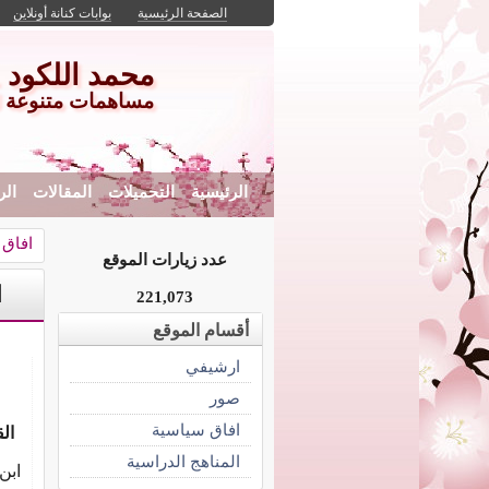
الصفحة الرئيسية
بوابات كنانة أونلاين
محمد اللكود ..
مساهمات متنوعة لت
الرئيسية
التحميلات
المقالات
الر
افاق 
عدد زيارات الموقع
ا
221,073
أقسام الموقع
ارشيفي
صور
افاق سياسية
ال
المناهج الدراسية
ابن 