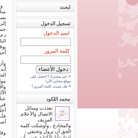
ود
ابحث
منا
إلى
تسجيل الدخول
جمع
اسم الدخول
دعو
الن
يوق
كلمة المرور
أحم
وأن
أنه
الحم
»
غير مشترك؟ احصل على
موا
موقع مجاني الآن!
»
هل نسيت كلمة المرور؟
وال
الأل
عبا
محمد اللكود
في 
تعددت وسائل
أخل
الاتصال والأعلام
فأنا
المزيف
أصر
والمخادع ، وأوشكت كلمة
الحق أن تزول وتختفي ،
وقا
لهذا بدأنا بالكتابة عسى أن