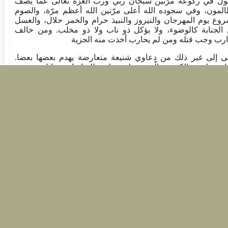
ول في ركوعه مرّتين سبحان ربّي وربّ العزة تعالى عما يصف
المون، وفي سجوده الله أعلى مرّتين الله أعظم مرّة، والصوم
وع يوم المهرجان والنيروز والنبيذ حرام والخمر حلال، والغسل
الجنابة كالوضوء، ولا يؤكل ذو ناب ولا ذو مخلب. ومن خالف
رب وجب قتله ومن لم يحارب أخذت منه الجزية
هى إلى غير ذلك من دعاوي شنيعة متعارضة يهدم بعضها بعضا.
هد عليهم بالكذب. والّذي حملهم على ذلك إنما هو ما اشتهر بين
يعة من أمر المهدي .
هم من بنى أمره على الكذب، عساه يستولي بذلك على حظ من
يا ينال بها صفقة.
ن يسمّي نفسه القائم بالحق. وزعم بعض الناس أنه كان يرى رأي
زارقة من الخوارج. ثم زحف إليه أحمد بن محمد الطائيّ صاحب
وفة في العساكر فأوقع بهم وفتك بهم، وتتابعت العساكر في
واد في طلبهم وأبادوهم، وفرّ هو إلى أحياء العرب فلم يجبه أحد
م، فاختفى في القفر في جبّ بناه واتخذه لذلك، وجعل عليه باب
د واتخذ بجانبه تنورا سحرا إن أرهقه الطلب فلا يفطن له. ولما
فى في الجب بعث أولاده في كاب بن دبرة بأنهم من ولد إسماعيل
مام مستجيرون بهم.
دعوا إلى دعوتهم أثناء ذلك وكانوا ثلاثة يحيى وحسين وعلي فلم
هم أحد الى ذلك إلّا بنو القليص بن ضمضم بن عليّ بن جناب،
يعوا ليحيى على أنه يحيى ابن عبد الله بن محمد بن إسماعيل الإمام