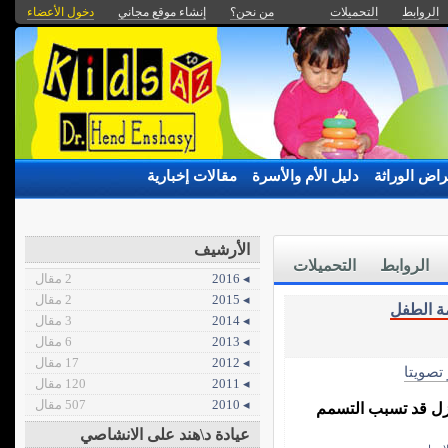
الروابط
التحميلات
من نحن؟
إنشاء موقع مجاني
دخول الأعضاء
راض الوراثة
دليل الأم والأسرة
مقالات إخبارية
الأرشيف
الروابط
التحميلات
◂ 2016
2 مقال
◂ 2015
2 مقال
ة الطفل
◂ 2014
3 مقال
◂ 2013
6 مقال
◂ 2012
17 مقال
 تصويتا
◂ 2011
120 مقال
◂ 2010
507 مقال
زل قد تسبب التسمم
عيادة د\هند على الانشاصي