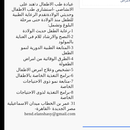
لامراض
عيادة طب الاطفال د\هند على
الانشاصى -استشارى طب الاطفال
وحديثي الولادةتقدم الرعاية الطبية
للطفل منذ الولادة حتى مرحلة
البلوغ وتشمل:
1-رعاية الطفل حديث الولادة
2-النصح والارشاد للام فى العناية
بالمولود
3-المتابعة الطبية الدورية لنمو
الطفل
4-الطرق الوقائية من امراض
الطفولة
5-تشخيص وعلاج امرض الاطفال
6-برامج التغذية الخاصة بالاطفال
7-متابعة نمو ذوى الاحتياجات
الخاصة
8-برامج التغذية لذوى الاحتياجات
الخاصة
31 عمر بن الخطاب ميدان الاسماعيلية
مصر الجديدة -القاهرة-
hend.elanshasy@gmail.com